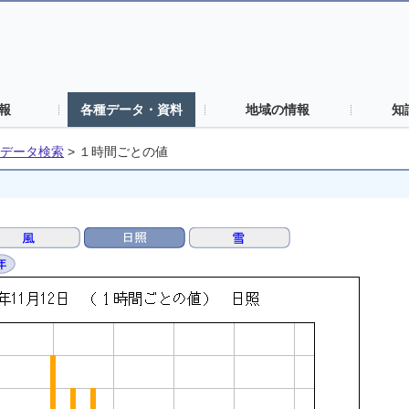
報
各種データ・資料
地域の情報
知
データ検索
>
１時間ごとの値