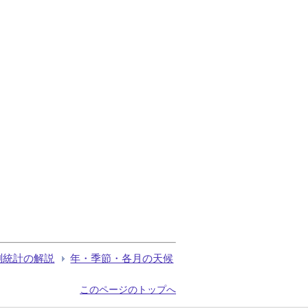
測統計の解説
年・季節・各月の天候
このページのトップへ