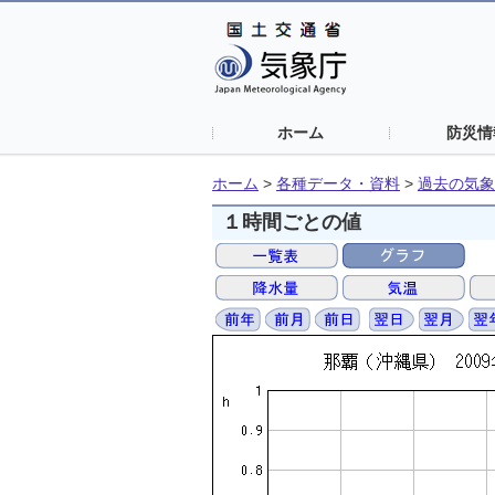
ホーム
防災情
ホーム
>
各種データ・資料
>
過去の気象
１時間ごとの値