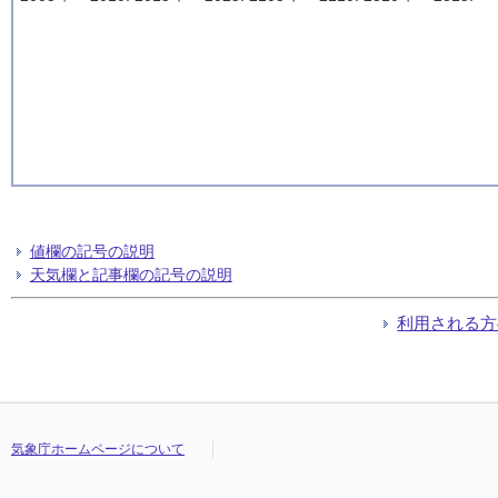
値欄の記号の説明
天気欄と記事欄の記号の説明
利用される方
気象庁ホームページについて