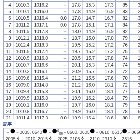
4
4
4
4
1010.3
1010.3
1010.3
1010.3
1016.2
1016.2
1016.2
1016.2
--
--
--
--
17.8
17.8
17.8
17.8
15.3
15.3
15.3
15.3
17.3
17.3
17.3
17.3
85
85
85
85
3
3
3
3
5
5
5
5
1010.1
1010.1
1010.1
1010.1
1016.0
1016.0
1016.0
1016.0
--
--
--
--
17.8
17.8
17.8
17.8
14.9
14.9
14.9
14.9
16.9
16.9
16.9
16.9
83
83
83
83
2
2
2
2
6
6
6
6
1010.5
1010.5
1010.5
1010.5
1016.4
1016.4
1016.4
1016.4
0.0
0.0
0.0
0.0
17.8
17.8
17.8
17.8
14.7
14.7
14.7
14.7
16.7
16.7
16.7
16.7
82
82
82
82
3
3
3
3
7
7
7
7
1011.2
1011.2
1011.2
1011.2
1017.1
1017.1
1017.1
1017.1
0.0
0.0
0.0
0.0
17.8
17.8
17.8
17.8
15.1
15.1
15.1
15.1
17.1
17.1
17.1
17.1
84
84
84
84
3
3
3
3
8
8
8
8
1011.9
1011.9
1011.9
1011.9
1017.8
1017.8
1017.8
1017.8
--
--
--
--
18.0
18.0
18.0
18.0
14.9
14.9
14.9
14.9
16.9
16.9
16.9
16.9
82
82
82
82
2
2
2
2
9
9
9
9
1012.1
1012.1
1012.1
1012.1
1018.0
1018.0
1018.0
1018.0
--
--
--
--
18.7
18.7
18.7
18.7
15.0
15.0
15.0
15.0
17.0
17.0
17.0
17.0
79
79
79
79
1
1
1
1
10
10
10
10
1012.4
1012.4
1012.4
1012.4
1018.3
1018.3
1018.3
1018.3
--
--
--
--
19.5
19.5
19.5
19.5
15.2
15.2
15.2
15.2
17.2
17.2
17.2
17.2
76
76
76
76
2
2
2
2
11
11
11
11
1011.5
1011.5
1011.5
1011.5
1017.4
1017.4
1017.4
1017.4
--
--
--
--
19.7
19.7
19.7
19.7
15.2
15.2
15.2
15.2
17.2
17.2
17.2
17.2
75
75
75
75
1
1
1
1
12
12
12
12
1010.9
1010.9
1010.9
1010.9
1016.8
1016.8
1016.8
1016.8
--
--
--
--
20.5
20.5
20.5
20.5
15.7
15.7
15.7
15.7
17.8
17.8
17.8
17.8
74
74
74
74
1
1
1
1
13
13
13
13
1010.7
1010.7
1010.7
1010.7
1016.6
1016.6
1016.6
1016.6
--
--
--
--
20.1
20.1
20.1
20.1
15.3
15.3
15.3
15.3
17.4
17.4
17.4
17.4
74
74
74
74
5
5
5
5
14
14
14
14
1010.2
1010.2
1010.2
1010.2
1016.1
1016.1
1016.1
1016.1
--
--
--
--
20.9
20.9
20.9
20.9
15.7
15.7
15.7
15.7
17.8
17.8
17.8
17.8
72
72
72
72
3
3
3
3
15
15
15
15
1009.6
1009.6
1009.6
1009.6
1015.4
1015.4
1015.4
1015.4
--
--
--
--
21.2
21.2
21.2
21.2
15.5
15.5
15.5
15.5
17.6
17.6
17.6
17.6
70
70
70
70
3
3
3
3
16
16
16
16
1009.0
1009.0
1009.0
1009.0
1014.8
1014.8
1014.8
1014.8
--
--
--
--
21.2
21.2
21.2
21.2
16.0
16.0
16.0
16.0
18.1
18.1
18.1
18.1
72
72
72
72
3
3
3
3
17
17
17
17
1009.4
1009.4
1009.4
1009.4
1015.3
1015.3
1015.3
1015.3
--
--
--
--
20.1
20.1
20.1
20.1
16.0
16.0
16.0
16.0
18.1
18.1
18.1
18.1
77
77
77
77
6
6
6
6
18
18
18
18
1009.9
1009.9
1009.9
1009.9
1015.8
1015.8
1015.8
1015.8
--
--
--
--
19.9
19.9
19.9
19.9
16.2
16.2
16.2
16.2
18.4
18.4
18.4
18.4
79
79
79
79
5
5
5
5
19
19
19
19
1010.1
1010.1
1010.1
1010.1
1016.0
1016.0
1016.0
1016.0
--
--
--
--
19.7
19.7
19.7
19.7
16.0
16.0
16.0
16.0
18.1
18.1
18.1
18.1
79
79
79
79
5
5
5
5
20
20
20
20
1010.8
1010.8
1010.8
1010.8
1016.7
1016.7
1016.7
1016.7
--
--
--
--
19.9
19.9
19.9
19.9
16.0
16.0
16.0
16.0
18.1
18.1
18.1
18.1
78
78
78
78
6
6
6
6
21
21
21
21
1011.4
1011.4
1011.4
1011.4
1017.3
1017.3
1017.3
1017.3
0.0
0.0
0.0
0.0
19.9
19.9
19.9
19.9
16.4
16.4
16.4
16.4
18.6
18.6
18.6
18.6
80
80
80
80
6
6
6
6
記事
22
22
22
22
1011.5
1011.5
1011.5
1011.5
1017.4
1017.4
1017.4
1017.4
0.0
0.0
0.0
0.0
19.9
19.9
19.9
19.9
16.4
16.4
16.4
16.4
18.6
18.6
18.6
18.6
80
80
80
80
7
7
7
7
23
23
23
23
1011.6
1011.6
1011.6
1011.6
1017.5
1017.5
1017.5
1017.5
--
--
--
--
20.0
20.0
20.0
20.0
16.3
16.3
16.3
16.3
18.5
18.5
18.5
18.5
79
79
79
79
6
6
6
6
0
－
－0035. 0540
－
－0600. 0605
－0610. 0635
－065
06
24
24
24
24
1011.1
1011.1
1011.1
1011.1
1017.0
1017.0
1017.0
1017.0
0.0
0.0
0.0
0.0
20.0
20.0
20.0
20.0
16.5
16.5
16.5
16.5
18.7
18.7
18.7
18.7
80
80
80
80
6
6
6
6
2005
－2010. 2015
－2025. 2105
－2110. 2310
－2315.