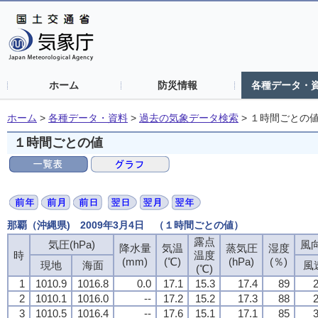
ホーム
防災情報
各種データ・
ホーム
>
各種データ・資料
>
過去の気象データ検索
>
１時間ごとの
１時間ごとの値
那覇（沖縄県) 2009年3月4日 （１時間ごとの値）
露点
露点
露点
露点
気圧(hPa)
気圧(hPa)
気圧(hPa)
気圧(hPa)
風向
風向
風向
風向
降水量
降水量
降水量
降水量
気温
気温
気温
気温
蒸気圧
蒸気圧
蒸気圧
蒸気圧
湿度
湿度
湿度
湿度
時
時
時
時
温度
温度
温度
温度
(mm)
(mm)
(mm)
(mm)
(℃)
(℃)
(℃)
(℃)
(hPa)
(hPa)
(hPa)
(hPa)
(％)
(％)
(％)
(％)
現地
現地
現地
現地
海面
海面
海面
海面
風
風
風
風
(℃)
(℃)
(℃)
(℃)
1
1
1
1
1010.9
1010.9
1010.9
1010.9
1016.8
1016.8
1016.8
1016.8
0.0
0.0
0.0
0.0
17.1
17.1
17.1
17.1
15.3
15.3
15.3
15.3
17.4
17.4
17.4
17.4
89
89
89
89
2
2
2
2
2
2
2
2
1010.1
1010.1
1010.1
1010.1
1016.0
1016.0
1016.0
1016.0
--
--
--
--
17.2
17.2
17.2
17.2
15.2
15.2
15.2
15.2
17.3
17.3
17.3
17.3
88
88
88
88
2
2
2
2
3
3
3
3
1010.5
1010.5
1010.5
1010.5
1016.4
1016.4
1016.4
1016.4
--
--
--
--
17.6
17.6
17.6
17.6
15.1
15.1
15.1
15.1
17.1
17.1
17.1
17.1
85
85
85
85
3
3
3
3