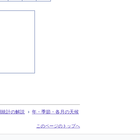
測統計の解説
年・季節・各月の天候
このページのトップへ