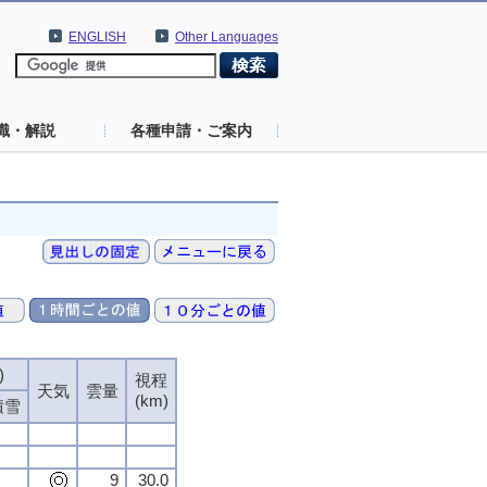
ENGLISH
Other Languages
識・解説
各種申請・ご案内
)
視程
天気
雲量
(km)
積雪
9
30.0