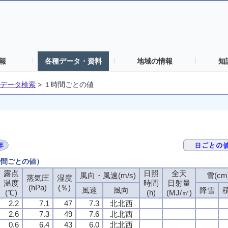
報
各種データ・資料
地域の情報
知
データ検索
>
１時間ごとの値
時間ごとの値）
露点
日照
全天
風向・風速(m/s)
雪(cm
蒸気圧
湿度
温度
時間
日射量
(hPa)
(％)
風速
風向
降雪
(℃)
(h)
(MJ/㎡)
2.2
7.1
47
7.3
北北西
2.6
7.3
49
7.6
北北西
0.6
6.4
43
6.0
北北西