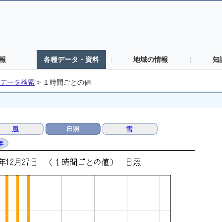
報
各種データ・資料
地域の情報
知
データ検索
>
１時間ごとの値