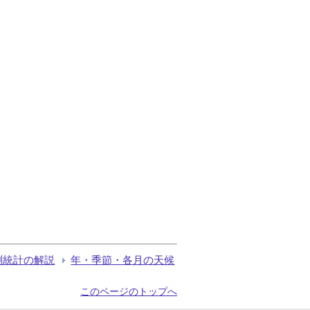
測統計の解説
年・季節・各月の天候
このページのトップへ