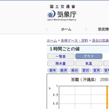
ホーム
防災情
ホーム
>
各種データ・資料
>
過去の気象
１時間ごとの値