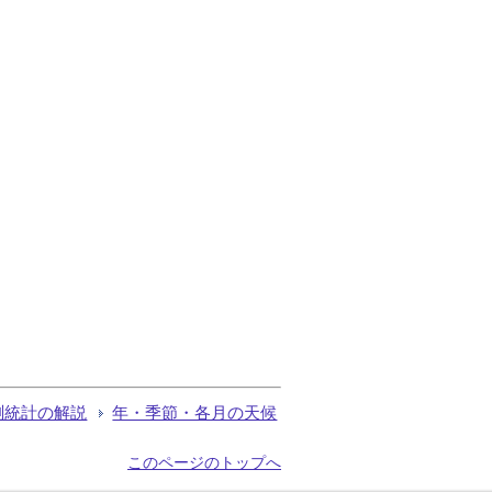
測統計の解説
年・季節・各月の天候
このページのトップへ