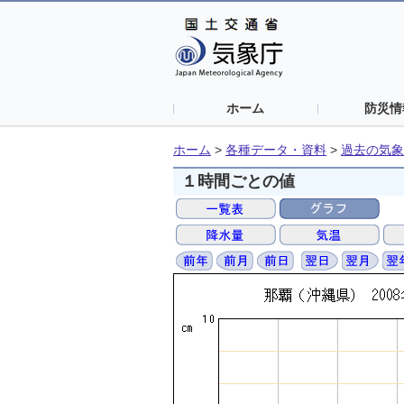
ホーム
防災情
ホーム
>
各種データ・資料
>
過去の気象
１時間ごとの値