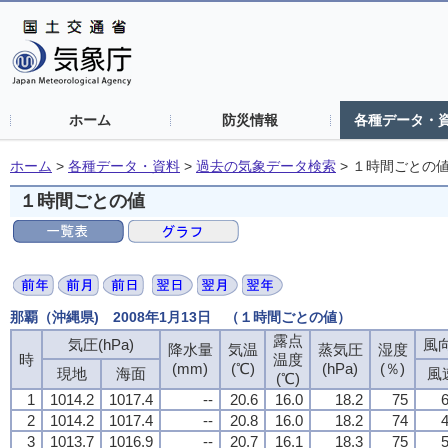
ホーム
防災情報
各種データ・
ホーム
>
各種データ・資料
>
過去の気象データ検索
>
１時間ごとの
１時間ごとの値
那覇（沖縄県) 2008年1月13日 （１時間ごとの値）
露点
気圧(hPa)
風向
降水量
気温
蒸気圧
湿度
時
温度
(mm)
(℃)
(hPa)
(％)
現地
海面
風
(℃)
1
1014.2
1017.4
--
20.6
16.0
18.2
75
6
2
1014.2
1017.4
--
20.8
16.0
18.2
74
4
3
1013.7
1016.9
--
20.7
16.1
18.3
75
5