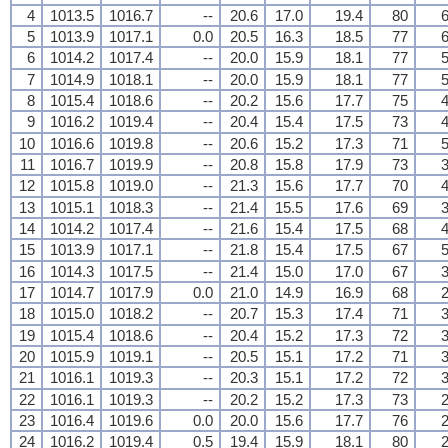
4
1013.5
1016.7
--
20.6
17.0
19.4
80
6
5
1013.9
1017.1
0.0
20.5
16.3
18.5
77
6
6
1014.2
1017.4
--
20.0
15.9
18.1
77
5
7
1014.9
1018.1
--
20.0
15.9
18.1
77
5
8
1015.4
1018.6
--
20.2
15.6
17.7
75
4
9
1016.2
1019.4
--
20.4
15.4
17.5
73
4
10
1016.6
1019.8
--
20.6
15.2
17.3
71
5
11
1016.7
1019.9
--
20.8
15.8
17.9
73
3
12
1015.8
1019.0
--
21.3
15.6
17.7
70
4
13
1015.1
1018.3
--
21.4
15.5
17.6
69
3
14
1014.2
1017.4
--
21.6
15.4
17.5
68
4
15
1013.9
1017.1
--
21.8
15.4
17.5
67
5
16
1014.3
1017.5
--
21.4
15.0
17.0
67
3
17
1014.7
1017.9
0.0
21.0
14.9
16.9
68
2
18
1015.0
1018.2
--
20.7
15.3
17.4
71
3
19
1015.4
1018.6
--
20.4
15.2
17.3
72
3
20
1015.9
1019.1
--
20.5
15.1
17.2
71
3
21
1016.1
1019.3
--
20.3
15.1
17.2
72
3
22
1016.1
1019.3
--
20.2
15.2
17.3
73
2
23
1016.4
1019.6
0.0
20.0
15.6
17.7
76
2
24
1016.2
1019.4
0.5
19.4
15.9
18.1
80
2