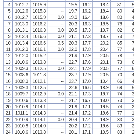
4
1012.7
1015.9
--
19.5
16.2
18.4
81
5
5
1012.6
1015.8
--
19.7
16.2
18.4
80
4
6
1012.7
1015.9
0.0
19.9
16.4
18.6
80
4
7
1013.0
1016.2
--
20.3
16.3
18.5
78
4
8
1013.1
1016.3
0.0
20.5
17.3
19.7
82
6
9
1013.4
1016.6
0.0
21.1
17.3
19.7
79
7
10
1013.4
1016.6
0.5
20.3
17.7
20.2
85
7
11
1012.9
1016.1
0.0
22.0
17.8
20.4
77
4
12
1012.0
1015.2
--
21.9
17.9
20.5
78
7
13
1010.6
1013.8
--
22.7
17.6
20.1
73
6
14
1009.3
1012.5
0.0
22.1
17.9
20.5
77
6
15
1008.6
1011.8
--
23.7
17.9
20.5
70
4
16
1008.9
1012.1
--
23.7
17.0
19.4
66
4
17
1009.3
1012.5
--
22.6
16.6
18.9
69
5
18
1009.7
1012.9
0.0
22.1
17.3
19.7
74
3
19
1010.6
1013.8
--
21.7
16.7
19.0
73
3
20
1010.9
1014.1
--
21.9
17.1
19.5
74
2
21
1011.1
1014.3
--
21.4
17.2
19.6
77
1
22
1010.9
1014.1
0.0
20.4
17.4
19.9
83
3
23
1010.8
1014.0
--
20.2
17.2
19.6
83
2
24
1010.6
1013.8
--
20.1
17.1
19.5
83
2