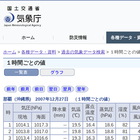
ホーム
防災情報
各種データ・
ホーム
>
各種データ・資料
>
過去の気象データ検索
>
１時間ごとの
１時間ごとの値
那覇（沖縄県) 2007年12月27日 （１時間ごとの値）
露点
気圧(hPa)
風向
降水量
気温
蒸気圧
湿度
時
温度
(mm)
(℃)
(hPa)
(％)
現地
海面
風
(℃)
1
1014.1
1017.3
--
19.5
16.4
18.6
82
2
2
1013.8
1017.0
--
19.8
16.5
18.8
81
4
3
1013.4
1016.6
--
19.3
16.3
18.5
83
3