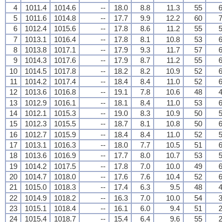
4
1011.4
1014.6
--
18.0
8.8
11.3
55
6
5
1011.6
1014.8
--
17.7
9.9
12.2
60
7
6
1012.4
1015.6
--
17.8
8.6
11.2
55
5
7
1013.1
1016.4
--
17.8
8.1
10.8
53
6
8
1013.8
1017.1
--
17.9
9.3
11.7
57
6
9
1014.3
1017.6
--
17.9
8.7
11.2
55
6
10
1014.5
1017.8
--
18.2
8.2
10.9
52
6
11
1014.2
1017.4
--
18.4
8.4
11.0
52
6
12
1013.6
1016.8
--
19.1
7.8
10.6
48
4
13
1012.9
1016.1
--
18.1
8.4
11.0
53
6
14
1012.1
1015.3
--
19.0
8.3
10.9
50
5
15
1012.3
1015.5
--
18.7
8.1
10.8
50
6
16
1012.7
1015.9
--
18.4
8.4
11.0
52
5
17
1013.1
1016.3
--
18.0
7.7
10.5
51
6
18
1013.6
1016.9
--
17.7
8.0
10.7
53
5
19
1014.2
1017.5
--
17.8
7.0
10.0
49
6
20
1014.7
1018.0
--
17.6
7.6
10.4
52
6
21
1015.0
1018.3
--
17.4
6.3
9.5
48
4
22
1014.9
1018.2
--
16.3
7.0
10.0
54
3
23
1015.1
1018.4
--
16.1
6.0
9.4
51
2
24
1015.4
1018.7
--
15.4
6.4
9.6
55
2