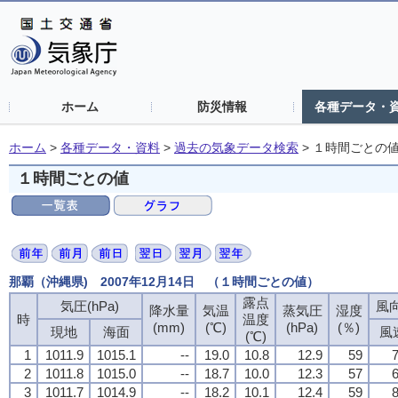
ホーム
防災情報
各種データ・
ホーム
>
各種データ・資料
>
過去の気象データ検索
>
１時間ごとの
１時間ごとの値
那覇（沖縄県) 2007年12月14日 （１時間ごとの値）
露点
気圧(hPa)
風向
降水量
気温
蒸気圧
湿度
時
温度
(mm)
(℃)
(hPa)
(％)
現地
海面
風
(℃)
1
1011.9
1015.1
--
19.0
10.8
12.9
59
7
2
1011.8
1015.0
--
18.7
10.0
12.3
57
6
3
1011.7
1014.9
--
18.2
10.1
12.4
59
8