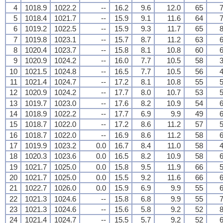
4
1018.9
1022.2
--
16.2
9.6
12.0
65
7
5
1018.4
1021.7
--
15.9
9.1
11.6
64
7
6
1019.2
1022.5
--
15.9
9.3
11.7
65
8
7
1019.8
1023.1
--
15.7
8.7
11.2
63
6
8
1020.4
1023.7
--
15.8
8.1
10.8
60
6
9
1020.9
1024.2
--
16.0
7.7
10.5
58
3
10
1021.5
1024.8
--
16.5
7.7
10.5
56
4
11
1021.4
1024.7
--
17.2
8.1
10.8
55
5
12
1020.9
1024.2
--
17.7
8.0
10.7
53
5
13
1019.7
1023.0
--
17.6
8.2
10.9
54
6
14
1018.9
1022.2
--
17.7
6.9
9.9
49
6
15
1018.7
1022.0
--
17.2
8.6
11.2
57
5
16
1018.7
1022.0
--
16.9
8.6
11.2
58
6
17
1019.9
1023.2
0.0
16.7
8.4
11.0
58
4
18
1020.3
1023.6
0.0
16.5
8.2
10.9
58
6
19
1021.7
1025.0
0.0
15.8
9.5
11.9
66
5
20
1021.7
1025.0
0.0
15.5
9.2
11.6
66
6
21
1022.7
1026.0
0.0
15.9
6.9
9.9
55
6
22
1021.3
1024.6
--
15.8
6.8
9.9
55
7
23
1021.3
1024.6
--
15.6
5.8
9.2
52
8
24
1021.4
1024.7
--
15.5
5.7
9.2
52
6