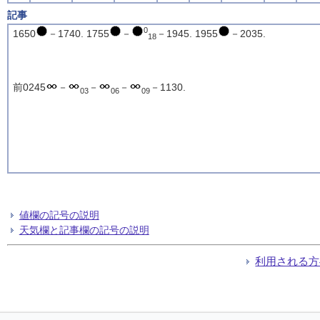
記事
0
1650
－1740. 1755
－
－1945. 1955
－2035.
18
前0245
－
－
－
－1130.
03
06
09
値欄の記号の説明
天気欄と記事欄の記号の説明
利用される方