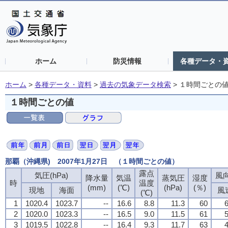
ホーム
防災情報
各種データ・
ホーム
>
各種データ・資料
>
過去の気象データ検索
>
１時間ごとの
１時間ごとの値
那覇（沖縄県) 2007年1月27日 （１時間ごとの値）
露点
気圧(hPa)
風向
降水量
気温
蒸気圧
湿度
時
温度
(mm)
(℃)
(hPa)
(％)
現地
海面
風
(℃)
1
1020.4
1023.7
--
16.6
8.8
11.3
60
6
2
1020.0
1023.3
--
16.5
9.0
11.5
61
5
3
1019.5
1022.8
--
16.4
9.3
11.7
63
4