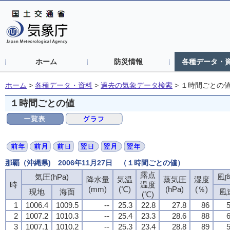
ホーム
防災情報
各種データ・
ホーム
>
各種データ・資料
>
過去の気象データ検索
>
１時間ごとの
１時間ごとの値
那覇（沖縄県) 2006年11月27日 （１時間ごとの値）
露点
露点
露点
露点
気圧(hPa)
気圧(hPa)
気圧(hPa)
気圧(hPa)
風向
風向
風向
風向
降水量
降水量
降水量
降水量
気温
気温
気温
気温
蒸気圧
蒸気圧
蒸気圧
蒸気圧
湿度
湿度
湿度
湿度
時
時
時
時
温度
温度
温度
温度
(mm)
(mm)
(mm)
(mm)
(℃)
(℃)
(℃)
(℃)
(hPa)
(hPa)
(hPa)
(hPa)
(％)
(％)
(％)
(％)
現地
現地
現地
現地
海面
海面
海面
海面
風
風
風
風
(℃)
(℃)
(℃)
(℃)
1
1
1
1
1006.4
1006.4
1006.4
1006.4
1009.5
1009.5
1009.5
1009.5
--
--
--
--
25.3
25.3
25.3
25.3
22.8
22.8
22.8
22.8
27.8
27.8
27.8
27.8
86
86
86
86
5
5
5
5
2
2
2
2
1007.2
1007.2
1007.2
1007.2
1010.3
1010.3
1010.3
1010.3
--
--
--
--
25.4
25.4
25.4
25.4
23.3
23.3
23.3
23.3
28.6
28.6
28.6
28.6
88
88
88
88
6
6
6
6
3
3
3
3
1007.1
1007.1
1007.1
1007.1
1010.2
1010.2
1010.2
1010.2
--
--
--
--
25.3
25.3
25.3
25.3
23.4
23.4
23.4
23.4
28.8
28.8
28.8
28.8
89
89
89
89
5
5
5
5