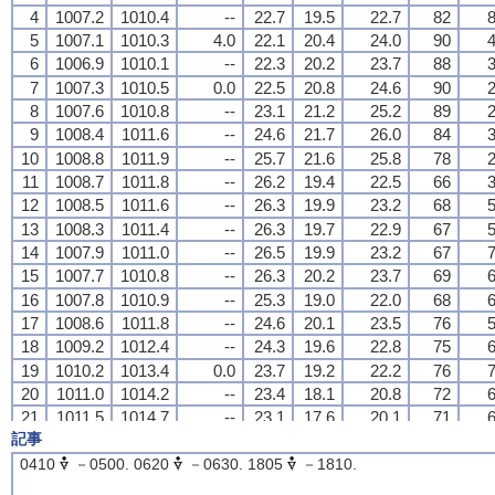
4
4
4
4
1007.2
1007.2
1007.2
1007.2
1010.4
1010.4
1010.4
1010.4
--
--
--
--
22.7
22.7
22.7
22.7
19.5
19.5
19.5
19.5
22.7
22.7
22.7
22.7
82
82
82
82
8
8
8
8
5
5
5
5
1007.1
1007.1
1007.1
1007.1
1010.3
1010.3
1010.3
1010.3
4.0
4.0
4.0
4.0
22.1
22.1
22.1
22.1
20.4
20.4
20.4
20.4
24.0
24.0
24.0
24.0
90
90
90
90
4
4
4
4
6
6
6
6
1006.9
1006.9
1006.9
1006.9
1010.1
1010.1
1010.1
1010.1
--
--
--
--
22.3
22.3
22.3
22.3
20.2
20.2
20.2
20.2
23.7
23.7
23.7
23.7
88
88
88
88
3
3
3
3
7
7
7
7
1007.3
1007.3
1007.3
1007.3
1010.5
1010.5
1010.5
1010.5
0.0
0.0
0.0
0.0
22.5
22.5
22.5
22.5
20.8
20.8
20.8
20.8
24.6
24.6
24.6
24.6
90
90
90
90
2
2
2
2
8
8
8
8
1007.6
1007.6
1007.6
1007.6
1010.8
1010.8
1010.8
1010.8
--
--
--
--
23.1
23.1
23.1
23.1
21.2
21.2
21.2
21.2
25.2
25.2
25.2
25.2
89
89
89
89
2
2
2
2
9
9
9
9
1008.4
1008.4
1008.4
1008.4
1011.6
1011.6
1011.6
1011.6
--
--
--
--
24.6
24.6
24.6
24.6
21.7
21.7
21.7
21.7
26.0
26.0
26.0
26.0
84
84
84
84
3
3
3
3
10
10
10
10
1008.8
1008.8
1008.8
1008.8
1011.9
1011.9
1011.9
1011.9
--
--
--
--
25.7
25.7
25.7
25.7
21.6
21.6
21.6
21.6
25.8
25.8
25.8
25.8
78
78
78
78
2
2
2
2
11
11
11
11
1008.7
1008.7
1008.7
1008.7
1011.8
1011.8
1011.8
1011.8
--
--
--
--
26.2
26.2
26.2
26.2
19.4
19.4
19.4
19.4
22.5
22.5
22.5
22.5
66
66
66
66
3
3
3
3
12
12
12
12
1008.5
1008.5
1008.5
1008.5
1011.6
1011.6
1011.6
1011.6
--
--
--
--
26.3
26.3
26.3
26.3
19.9
19.9
19.9
19.9
23.2
23.2
23.2
23.2
68
68
68
68
5
5
5
5
13
13
13
13
1008.3
1008.3
1008.3
1008.3
1011.4
1011.4
1011.4
1011.4
--
--
--
--
26.3
26.3
26.3
26.3
19.7
19.7
19.7
19.7
22.9
22.9
22.9
22.9
67
67
67
67
5
5
5
5
14
14
14
14
1007.9
1007.9
1007.9
1007.9
1011.0
1011.0
1011.0
1011.0
--
--
--
--
26.5
26.5
26.5
26.5
19.9
19.9
19.9
19.9
23.2
23.2
23.2
23.2
67
67
67
67
7
7
7
7
15
15
15
15
1007.7
1007.7
1007.7
1007.7
1010.8
1010.8
1010.8
1010.8
--
--
--
--
26.3
26.3
26.3
26.3
20.2
20.2
20.2
20.2
23.7
23.7
23.7
23.7
69
69
69
69
6
6
6
6
16
16
16
16
1007.8
1007.8
1007.8
1007.8
1010.9
1010.9
1010.9
1010.9
--
--
--
--
25.3
25.3
25.3
25.3
19.0
19.0
19.0
19.0
22.0
22.0
22.0
22.0
68
68
68
68
6
6
6
6
17
17
17
17
1008.6
1008.6
1008.6
1008.6
1011.8
1011.8
1011.8
1011.8
--
--
--
--
24.6
24.6
24.6
24.6
20.1
20.1
20.1
20.1
23.5
23.5
23.5
23.5
76
76
76
76
5
5
5
5
18
18
18
18
1009.2
1009.2
1009.2
1009.2
1012.4
1012.4
1012.4
1012.4
--
--
--
--
24.3
24.3
24.3
24.3
19.6
19.6
19.6
19.6
22.8
22.8
22.8
22.8
75
75
75
75
6
6
6
6
19
19
19
19
1010.2
1010.2
1010.2
1010.2
1013.4
1013.4
1013.4
1013.4
0.0
0.0
0.0
0.0
23.7
23.7
23.7
23.7
19.2
19.2
19.2
19.2
22.2
22.2
22.2
22.2
76
76
76
76
7
7
7
7
20
20
20
20
1011.0
1011.0
1011.0
1011.0
1014.2
1014.2
1014.2
1014.2
--
--
--
--
23.4
23.4
23.4
23.4
18.1
18.1
18.1
18.1
20.8
20.8
20.8
20.8
72
72
72
72
6
6
6
6
21
21
21
21
1011.5
1011.5
1011.5
1011.5
1014.7
1014.7
1014.7
1014.7
--
--
--
--
23.1
23.1
23.1
23.1
17.6
17.6
17.6
17.6
20.1
20.1
20.1
20.1
71
71
71
71
6
6
6
6
記事
22
22
22
22
1011.6
1011.6
1011.6
1011.6
1014.8
1014.8
1014.8
1014.8
--
--
--
--
22.9
22.9
22.9
22.9
16.9
16.9
16.9
16.9
19.2
19.2
19.2
19.2
69
69
69
69
7
7
7
7
23
23
23
23
1011.8
1011.8
1011.8
1011.8
1015.0
1015.0
1015.0
1015.0
--
--
--
--
22.8
22.8
22.8
22.8
15.6
15.6
15.6
15.6
17.7
17.7
17.7
17.7
64
64
64
64
5
5
5
5
0410
－0500. 0620
－0630. 1805
－1810.
24
24
24
24
1011.6
1011.6
1011.6
1011.6
1014.8
1014.8
1014.8
1014.8
--
--
--
--
22.8
22.8
22.8
22.8
15.9
15.9
15.9
15.9
18.1
18.1
18.1
18.1
65
65
65
65
5
5
5
5