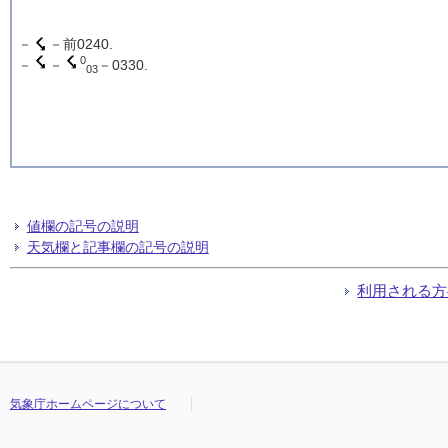
－
－前0240.
0
－
－
－0330.
03
値欄の記号の説明
天気欄と記事欄の記号の説明
利用される方
気象庁ホームページについて