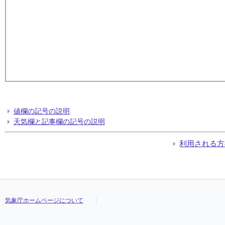
値欄の記号の説明
天気欄と記事欄の記号の説明
利用される方
気象庁ホームページについて