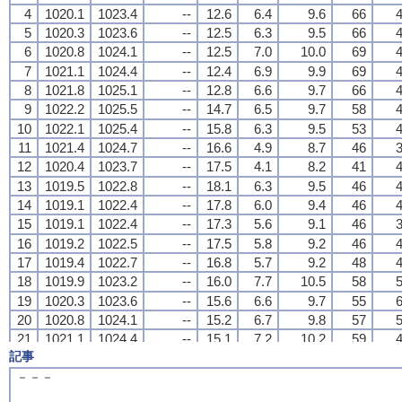
4
4
4
4
1020.1
1020.1
1020.1
1020.1
1023.4
1023.4
1023.4
1023.4
--
--
--
--
12.6
12.6
12.6
12.6
6.4
6.4
6.4
6.4
9.6
9.6
9.6
9.6
66
66
66
66
4
4
4
4
5
5
5
5
1020.3
1020.3
1020.3
1020.3
1023.6
1023.6
1023.6
1023.6
--
--
--
--
12.5
12.5
12.5
12.5
6.3
6.3
6.3
6.3
9.5
9.5
9.5
9.5
66
66
66
66
4
4
4
4
6
6
6
6
1020.8
1020.8
1020.8
1020.8
1024.1
1024.1
1024.1
1024.1
--
--
--
--
12.5
12.5
12.5
12.5
7.0
7.0
7.0
7.0
10.0
10.0
10.0
10.0
69
69
69
69
4
4
4
4
7
7
7
7
1021.1
1021.1
1021.1
1021.1
1024.4
1024.4
1024.4
1024.4
--
--
--
--
12.4
12.4
12.4
12.4
6.9
6.9
6.9
6.9
9.9
9.9
9.9
9.9
69
69
69
69
4
4
4
4
8
8
8
8
1021.8
1021.8
1021.8
1021.8
1025.1
1025.1
1025.1
1025.1
--
--
--
--
12.8
12.8
12.8
12.8
6.6
6.6
6.6
6.6
9.7
9.7
9.7
9.7
66
66
66
66
4
4
4
4
9
9
9
9
1022.2
1022.2
1022.2
1022.2
1025.5
1025.5
1025.5
1025.5
--
--
--
--
14.7
14.7
14.7
14.7
6.5
6.5
6.5
6.5
9.7
9.7
9.7
9.7
58
58
58
58
4
4
4
4
10
10
10
10
1022.1
1022.1
1022.1
1022.1
1025.4
1025.4
1025.4
1025.4
--
--
--
--
15.8
15.8
15.8
15.8
6.3
6.3
6.3
6.3
9.5
9.5
9.5
9.5
53
53
53
53
4
4
4
4
11
11
11
11
1021.4
1021.4
1021.4
1021.4
1024.7
1024.7
1024.7
1024.7
--
--
--
--
16.6
16.6
16.6
16.6
4.9
4.9
4.9
4.9
8.7
8.7
8.7
8.7
46
46
46
46
3
3
3
3
12
12
12
12
1020.4
1020.4
1020.4
1020.4
1023.7
1023.7
1023.7
1023.7
--
--
--
--
17.5
17.5
17.5
17.5
4.1
4.1
4.1
4.1
8.2
8.2
8.2
8.2
41
41
41
41
4
4
4
4
13
13
13
13
1019.5
1019.5
1019.5
1019.5
1022.8
1022.8
1022.8
1022.8
--
--
--
--
18.1
18.1
18.1
18.1
6.3
6.3
6.3
6.3
9.5
9.5
9.5
9.5
46
46
46
46
4
4
4
4
14
14
14
14
1019.1
1019.1
1019.1
1019.1
1022.4
1022.4
1022.4
1022.4
--
--
--
--
17.8
17.8
17.8
17.8
6.0
6.0
6.0
6.0
9.4
9.4
9.4
9.4
46
46
46
46
4
4
4
4
15
15
15
15
1019.1
1019.1
1019.1
1019.1
1022.4
1022.4
1022.4
1022.4
--
--
--
--
17.3
17.3
17.3
17.3
5.6
5.6
5.6
5.6
9.1
9.1
9.1
9.1
46
46
46
46
3
3
3
3
16
16
16
16
1019.2
1019.2
1019.2
1019.2
1022.5
1022.5
1022.5
1022.5
--
--
--
--
17.5
17.5
17.5
17.5
5.8
5.8
5.8
5.8
9.2
9.2
9.2
9.2
46
46
46
46
4
4
4
4
17
17
17
17
1019.4
1019.4
1019.4
1019.4
1022.7
1022.7
1022.7
1022.7
--
--
--
--
16.8
16.8
16.8
16.8
5.7
5.7
5.7
5.7
9.2
9.2
9.2
9.2
48
48
48
48
4
4
4
4
18
18
18
18
1019.9
1019.9
1019.9
1019.9
1023.2
1023.2
1023.2
1023.2
--
--
--
--
16.0
16.0
16.0
16.0
7.7
7.7
7.7
7.7
10.5
10.5
10.5
10.5
58
58
58
58
5
5
5
5
19
19
19
19
1020.3
1020.3
1020.3
1020.3
1023.6
1023.6
1023.6
1023.6
--
--
--
--
15.6
15.6
15.6
15.6
6.6
6.6
6.6
6.6
9.7
9.7
9.7
9.7
55
55
55
55
6
6
6
6
20
20
20
20
1020.8
1020.8
1020.8
1020.8
1024.1
1024.1
1024.1
1024.1
--
--
--
--
15.2
15.2
15.2
15.2
6.7
6.7
6.7
6.7
9.8
9.8
9.8
9.8
57
57
57
57
5
5
5
5
21
21
21
21
1021.1
1021.1
1021.1
1021.1
1024.4
1024.4
1024.4
1024.4
--
--
--
--
15.1
15.1
15.1
15.1
7.2
7.2
7.2
7.2
10.2
10.2
10.2
10.2
59
59
59
59
4
4
4
4
記事
22
22
22
22
1021.3
1021.3
1021.3
1021.3
1024.6
1024.6
1024.6
1024.6
--
--
--
--
14.9
14.9
14.9
14.9
6.7
6.7
6.7
6.7
9.8
9.8
9.8
9.8
58
58
58
58
3
3
3
3
23
23
23
23
1020.9
1020.9
1020.9
1020.9
1024.2
1024.2
1024.2
1024.2
--
--
--
--
15.4
15.4
15.4
15.4
5.6
5.6
5.6
5.6
9.1
9.1
9.1
9.1
52
52
52
52
5
5
5
5
－－－
24
24
24
24
1020.5
1020.5
1020.5
1020.5
1023.8
1023.8
1023.8
1023.8
--
--
--
--
15.0
15.0
15.0
15.0
7.1
7.1
7.1
7.1
10.1
10.1
10.1
10.1
59
59
59
59
3
3
3
3