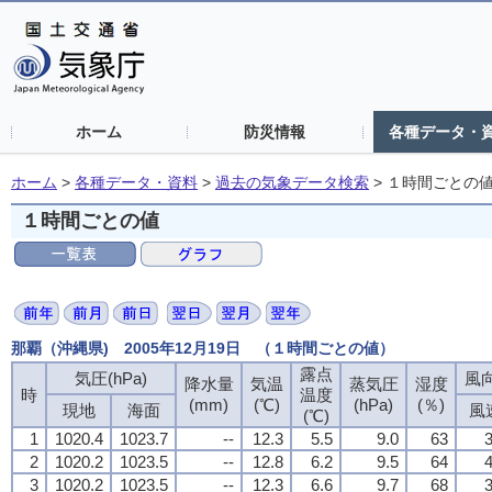
ホーム
防災情報
各種データ・
ホーム
>
各種データ・資料
>
過去の気象データ検索
>
１時間ごとの
１時間ごとの値
那覇（沖縄県) 2005年12月19日 （１時間ごとの値）
露点
露点
露点
露点
気圧(hPa)
気圧(hPa)
気圧(hPa)
気圧(hPa)
風向
風向
風向
風向
降水量
降水量
降水量
降水量
気温
気温
気温
気温
蒸気圧
蒸気圧
蒸気圧
蒸気圧
湿度
湿度
湿度
湿度
時
時
時
時
温度
温度
温度
温度
(mm)
(mm)
(mm)
(mm)
(℃)
(℃)
(℃)
(℃)
(hPa)
(hPa)
(hPa)
(hPa)
(％)
(％)
(％)
(％)
現地
現地
現地
現地
海面
海面
海面
海面
風
風
風
風
(℃)
(℃)
(℃)
(℃)
1
1
1
1
1020.4
1020.4
1020.4
1020.4
1023.7
1023.7
1023.7
1023.7
--
--
--
--
12.3
12.3
12.3
12.3
5.5
5.5
5.5
5.5
9.0
9.0
9.0
9.0
63
63
63
63
3
3
3
3
2
2
2
2
1020.2
1020.2
1020.2
1020.2
1023.5
1023.5
1023.5
1023.5
--
--
--
--
12.8
12.8
12.8
12.8
6.2
6.2
6.2
6.2
9.5
9.5
9.5
9.5
64
64
64
64
4
4
4
4
3
3
3
3
1020.2
1020.2
1020.2
1020.2
1023.5
1023.5
1023.5
1023.5
--
--
--
--
12.3
12.3
12.3
12.3
6.6
6.6
6.6
6.6
9.7
9.7
9.7
9.7
68
68
68
68
3
3
3
3