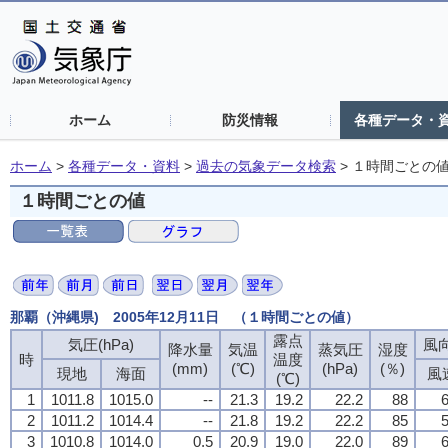
ホーム
防災情報
各種データ・
ホーム
>
各種データ・資料
>
過去の気象データ検索
>
１時間ごとの
１時間ごとの値
那覇（沖縄県) 2005年12月11日 （１時間ごとの値）
露点
気圧(hPa)
風向
降水量
気温
蒸気圧
湿度
時
温度
(mm)
(℃)
(hPa)
(％)
現地
海面
風
(℃)
1
1011.8
1015.0
--
21.3
19.2
22.2
88
6
2
1011.2
1014.4
--
21.8
19.2
22.2
85
5
3
1010.8
1014.0
0.5
20.9
19.0
22.0
89
6