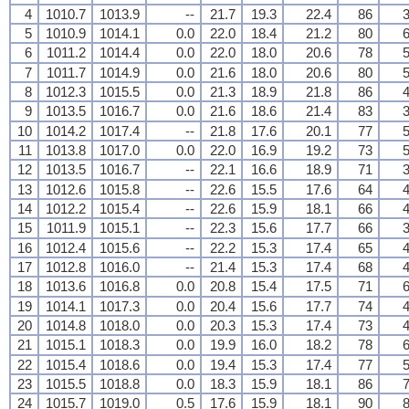
4
1010.7
1013.9
--
21.7
19.3
22.4
86
3
5
1010.9
1014.1
0.0
22.0
18.4
21.2
80
6
6
1011.2
1014.4
0.0
22.0
18.0
20.6
78
5
7
1011.7
1014.9
0.0
21.6
18.0
20.6
80
5
8
1012.3
1015.5
0.0
21.3
18.9
21.8
86
4
9
1013.5
1016.7
0.0
21.6
18.6
21.4
83
3
10
1014.2
1017.4
--
21.8
17.6
20.1
77
5
11
1013.8
1017.0
0.0
22.0
16.9
19.2
73
5
12
1013.5
1016.7
--
22.1
16.6
18.9
71
3
13
1012.6
1015.8
--
22.6
15.5
17.6
64
4
14
1012.2
1015.4
--
22.6
15.9
18.1
66
4
15
1011.9
1015.1
--
22.3
15.6
17.7
66
3
16
1012.4
1015.6
--
22.2
15.3
17.4
65
4
17
1012.8
1016.0
--
21.4
15.3
17.4
68
4
18
1013.6
1016.8
0.0
20.8
15.4
17.5
71
6
19
1014.1
1017.3
0.0
20.4
15.6
17.7
74
4
20
1014.8
1018.0
0.0
20.3
15.3
17.4
73
4
21
1015.1
1018.3
0.0
19.9
16.0
18.2
78
6
22
1015.4
1018.6
0.0
19.4
15.3
17.4
77
5
23
1015.5
1018.8
0.0
18.3
15.9
18.1
86
7
24
1015.7
1019.0
0.5
17.6
15.9
18.1
90
8