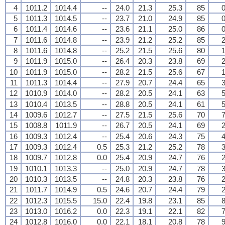
4
1011.2
1014.4
--
24.0
21.3
25.3
85
0
5
1011.3
1014.5
--
23.7
21.0
24.9
85
0
6
1011.4
1014.6
--
23.6
21.1
25.0
86
0
7
1011.6
1014.8
--
23.9
21.2
25.2
85
2
8
1011.6
1014.8
--
25.2
21.5
25.6
80
1
9
1011.9
1015.0
--
26.4
20.3
23.8
69
2
10
1011.9
1015.0
--
28.2
21.5
25.6
67
1
11
1011.3
1014.4
--
27.9
20.7
24.4
65
3
12
1010.9
1014.0
--
28.2
20.5
24.1
63
5
13
1010.4
1013.5
--
28.8
20.5
24.1
61
5
14
1009.6
1012.7
--
27.5
21.5
25.6
70
7
15
1008.8
1011.9
--
26.7
20.5
24.1
69
2
16
1009.3
1012.4
--
25.4
20.6
24.3
75
4
17
1009.3
1012.4
0.5
25.3
21.2
25.2
78
3
18
1009.7
1012.8
0.0
25.4
20.9
24.7
76
2
19
1010.1
1013.3
--
25.0
20.9
24.7
78
3
20
1010.3
1013.5
--
24.8
20.3
23.8
76
2
21
1011.7
1014.9
0.5
24.6
20.7
24.4
79
2
22
1012.3
1015.5
15.0
22.4
19.8
23.1
85
8
23
1013.0
1016.2
0.0
22.3
19.1
22.1
82
7
24
1012.8
1016.0
0.0
22.1
18.1
20.8
78
9