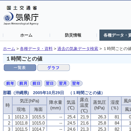
ホーム
防災情報
各種データ・
ホーム
>
各種データ・資料
>
過去の気象データ検索
>
１時間ごとの
１時間ごとの値
那覇（沖縄県) 2005年10月29日 （１時間ごとの値）
露点
気圧(hPa)
風向
降水量
気温
蒸気圧
湿度
時
温度
(mm)
(℃)
(hPa)
(％)
現地
海面
風
(℃)
1
1012.3
1015.5
--
25.4
21.9
26.3
81
0
2
1011.8
1015.0
--
24.5
21.6
25.8
84
1
3
1011.5
1014.7
--
24.6
21.3
25.3
82
1