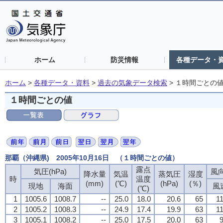
ホーム
防災情報
各種データ・
ホーム
>
各種データ・資料
>
過去の気象データ検索
>
１時間ごとの
１時間ごとの値
那覇（沖縄県) 2005年10月16日 （１時間ごとの値）
露点
気圧(hPa)
風向
降水量
気温
蒸気圧
湿度
時
温度
(mm)
(℃)
(hPa)
(％)
現地
海面
風
(℃)
1
1005.6
1008.7
--
25.0
18.0
20.6
65
11
2
1005.2
1008.3
--
24.9
17.4
19.9
63
11
3
1005.1
1008.2
--
25.0
17.5
20.0
63
9