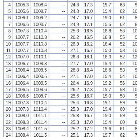
4
1005.3
1008.4
--
24.8
17.3
19.7
63
9
5
1005.6
1008.7
--
24.8
17.0
19.4
62
10
6
1006.1
1009.2
--
24.7
16.7
19.0
61
8
7
1006.6
1009.7
--
24.9
17.1
19.5
62
8
8
1007.3
1010.4
--
25.3
16.5
18.8
58
10
9
1007.7
1010.8
--
26.2
16.5
18.8
55
9
10
1007.7
1010.8
--
26.9
16.2
18.4
52
10
11
1007.7
1010.8
--
27.1
16.7
19.0
53
10
12
1007.0
1010.1
--
26.8
16.1
18.3
52
12
13
1006.7
1009.8
--
27.7
17.0
19.4
52
10
14
1006.4
1009.5
--
26.8
16.4
18.6
53
9
15
1006.4
1009.5
--
27.1
17.0
19.4
54
10
16
1006.4
1009.5
--
26.4
16.9
19.2
56
10
17
1006.5
1009.6
--
26.2
17.3
19.7
58
10
18
1006.6
1009.7
--
25.6
16.7
19.0
58
9
19
1007.3
1010.4
--
25.4
16.8
19.1
59
9
20
1007.3
1010.4
--
25.3
17.0
19.4
60
9
21
1008.0
1011.1
--
25.3
16.7
19.0
59
9
22
1008.3
1011.4
--
25.3
17.0
19.4
60
8
23
1008.4
1011.5
--
25.2
17.2
19.6
61
8
24
1008.4
1011.5
--
25.1
17.3
19.7
62
7