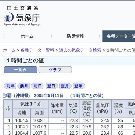
ホーム
防災情報
各種データ・
ホーム
>
各種データ・資料
>
過去の気象データ検索
>
１時間ごとの
１時間ごとの値
那覇（沖縄県) 2005年5月11日 （１時間ごとの値）
露点
気圧(hPa)
風向
降水量
気温
蒸気圧
湿度
時
温度
(mm)
(℃)
(hPa)
(％)
現地
海面
風
(℃)
1
1004.9
1008.1
--
22.3
19.7
22.9
85
5
2
1004.1
1007.3
--
22.3
19.9
23.2
86
5
3
1004.4
1007.6
--
22.5
20.0
23.4
86
3