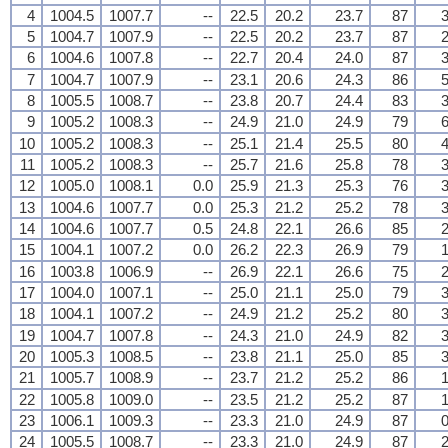
4
1004.5
1007.7
--
22.5
20.2
23.7
87
3
5
1004.7
1007.9
--
22.5
20.2
23.7
87
2
6
1004.6
1007.8
--
22.7
20.4
24.0
87
3
7
1004.7
1007.9
--
23.1
20.6
24.3
86
5
8
1005.5
1008.7
--
23.8
20.7
24.4
83
3
9
1005.2
1008.3
--
24.9
21.0
24.9
79
6
10
1005.2
1008.3
--
25.1
21.4
25.5
80
4
11
1005.2
1008.3
--
25.7
21.6
25.8
78
3
12
1005.0
1008.1
0.0
25.9
21.3
25.3
76
3
13
1004.6
1007.7
0.0
25.3
21.2
25.2
78
3
14
1004.6
1007.7
0.5
24.8
22.1
26.6
85
2
15
1004.1
1007.2
0.0
26.2
22.3
26.9
79
1
16
1003.8
1006.9
--
26.9
22.1
26.6
75
2
17
1004.0
1007.1
--
25.0
21.1
25.0
79
3
18
1004.1
1007.2
--
24.9
21.2
25.2
80
3
19
1004.7
1007.8
--
24.3
21.0
24.9
82
3
20
1005.3
1008.5
--
23.8
21.1
25.0
85
3
21
1005.7
1008.9
--
23.7
21.2
25.2
86
1
22
1005.8
1009.0
--
23.5
21.2
25.2
87
1
23
1006.1
1009.3
--
23.3
21.0
24.9
87
0
24
1005.5
1008.7
--
23.3
21.0
24.9
87
2