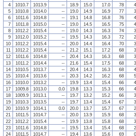
4
1010.7
1013.9
--
18.9
15.0
17.0
78
4
5
1010.8
1014.0
--
19.0
14.9
16.9
77
3
6
1011.6
1014.8
--
19.1
14.8
16.8
76
4
7
1011.8
1015.0
--
19.0
14.5
16.5
75
4
8
1012.2
1015.4
--
19.0
14.3
16.3
74
3
9
1012.0
1015.2
--
19.5
14.3
16.3
72
2
10
1012.2
1015.4
--
20.0
14.4
16.4
70
3
11
1012.2
1015.4
--
21.2
15.1
17.2
68
3
12
1011.6
1014.8
--
20.4
14.3
16.3
68
3
13
1011.2
1014.4
--
21.6
15.4
17.5
68
3
14
1010.5
1013.7
--
20.4
14.3
16.3
68
4
15
1010.4
1013.6
--
20.3
14.2
16.2
68
5
16
1010.0
1013.2
--
19.9
13.4
15.4
66
4
17
1009.8
1013.0
0.0
19.8
13.3
15.3
66
4
18
1009.9
1013.1
--
19.7
13.2
15.2
66
3
19
1010.3
1013.5
--
19.7
13.4
15.4
67
3
20
1010.9
1014.1
0.0
20.0
13.7
15.7
67
2
21
1011.5
1014.7
--
20.0
13.9
15.9
68
3
22
1012.2
1015.4
--
19.9
13.8
15.8
68
3
23
1011.6
1014.8
--
19.5
13.4
15.4
68
2
24
1011.5
1014.7
--
19.4
13.6
15.6
69
0