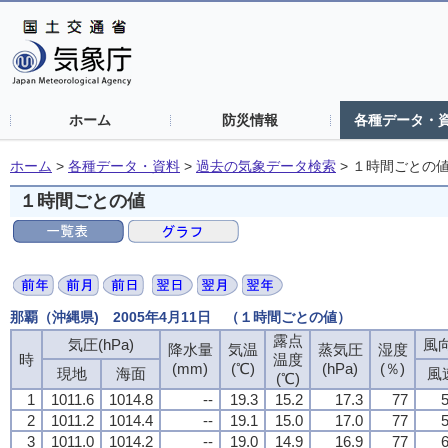
ホーム
防災情報
各種データ・
ホーム
>
各種データ・資料
>
過去の気象データ検索
>
１時間ごとの
１時間ごとの値
那覇（沖縄県) 2005年4月11日 （１時間ごとの値）
露点
気圧(hPa)
風向
降水量
気温
蒸気圧
湿度
時
温度
(mm)
(℃)
(hPa)
(％)
現地
海面
風
(℃)
1
1011.6
1014.8
--
19.3
15.2
17.3
77
5
2
1011.2
1014.4
--
19.1
15.0
17.0
77
5
3
1011.0
1014.2
--
19.0
14.9
16.9
77
6