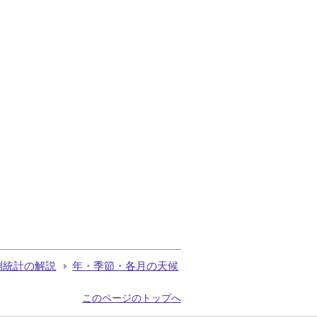
測統計の解説
年・季節・各月の天候
このページのトップへ