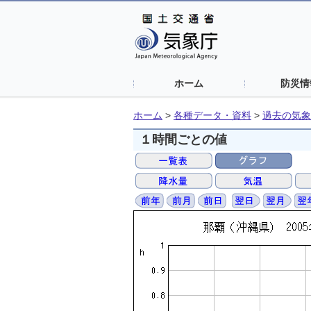
ホーム
防災情
ホーム
>
各種データ・資料
>
過去の気象
１時間ごとの値