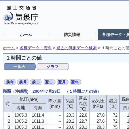
ホーム
防災情報
各種データ・
ホーム
>
各種データ・資料
>
過去の気象データ検索
>
１時間ごとの
１時間ごとの値
那覇（沖縄県) 2004年7月29日 （１時間ごとの値）
露点
気圧(hPa)
風向
降水量
気温
蒸気圧
湿度
時
温度
(mm)
(℃)
(hPa)
(％)
現地
海面
風
(℃)
1
1005.3
1011.4
--
28.3
22.8
27.8
72
1
2
1005.2
1011.3
--
28.2
22.7
27.6
72
1
3
1005.0
1011.1
--
28.0
23.1
28.3
75
2