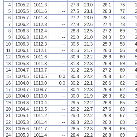
4
1005.2
1011.3
--
27.8
23.0
28.1
75
1
5
1005.5
1011.6
--
27.5
23.1
28.3
77
2
6
1005.7
1011.8
--
27.2
23.0
28.1
78
1
7
1006.2
1012.3
--
27.9
22.6
27.4
73
1
8
1006.3
1012.4
--
28.8
22.5
27.2
69
1
9
1006.3
1012.4
--
29.9
21.0
24.9
59
3
10
1006.3
1012.3
--
30.5
21.3
25.3
58
4
11
1006.1
1012.1
--
31.6
21.7
26.0
56
4
12
1005.6
1011.6
--
30.9
22.2
26.8
60
5
13
1005.3
1011.3
--
31.3
22.3
26.9
59
5
14
1004.7
1010.7
--
31.2
22.5
27.2
60
4
15
1004.5
1010.5
0.0
30.3
22.2
26.8
62
1
16
1004.0
1010.0
0.0
30.2
22.1
26.6
62
2
17
1003.7
1009.7
--
30.4
22.3
26.9
62
4
18
1004.0
1010.0
--
30.0
21.9
26.3
62
3
19
1004.3
1010.4
--
29.5
22.2
26.8
65
3
20
1004.4
1010.5
--
29.2
22.7
27.6
68
2
21
1005.1
1011.2
--
29.0
22.2
26.8
67
1
22
1005.3
1011.4
--
28.8
22.3
26.9
68
2
23
1005.6
1011.7
--
28.5
22.3
26.9
69
1
24
1005.3
1011.4
--
28.4
22.2
26.8
69
1