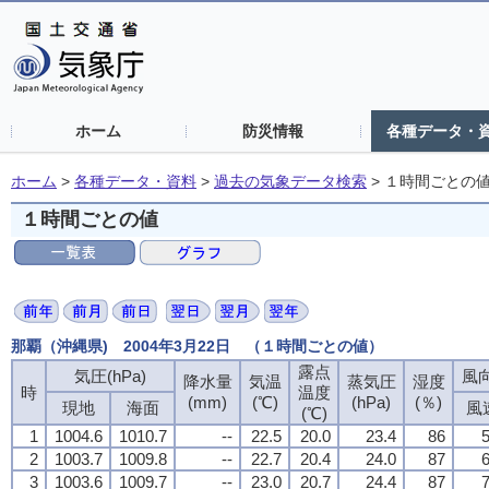
ホーム
防災情報
各種データ・
ホーム
>
各種データ・資料
>
過去の気象データ検索
>
１時間ごとの
１時間ごとの値
那覇（沖縄県) 2004年3月22日 （１時間ごとの値）
露点
露点
露点
露点
気圧(hPa)
気圧(hPa)
気圧(hPa)
気圧(hPa)
風向
風向
風向
風向
降水量
降水量
降水量
降水量
気温
気温
気温
気温
蒸気圧
蒸気圧
蒸気圧
蒸気圧
湿度
湿度
湿度
湿度
時
時
時
時
温度
温度
温度
温度
(mm)
(mm)
(mm)
(mm)
(℃)
(℃)
(℃)
(℃)
(hPa)
(hPa)
(hPa)
(hPa)
(％)
(％)
(％)
(％)
現地
現地
現地
現地
海面
海面
海面
海面
風
風
風
風
(℃)
(℃)
(℃)
(℃)
1
1
1
1
1004.6
1004.6
1004.6
1004.6
1010.7
1010.7
1010.7
1010.7
--
--
--
--
22.5
22.5
22.5
22.5
20.0
20.0
20.0
20.0
23.4
23.4
23.4
23.4
86
86
86
86
5
5
5
5
2
2
2
2
1003.7
1003.7
1003.7
1003.7
1009.8
1009.8
1009.8
1009.8
--
--
--
--
22.7
22.7
22.7
22.7
20.4
20.4
20.4
20.4
24.0
24.0
24.0
24.0
87
87
87
87
6
6
6
6
3
3
3
3
1003.6
1003.6
1003.6
1003.6
1009.7
1009.7
1009.7
1009.7
--
--
--
--
23.0
23.0
23.0
23.0
20.7
20.7
20.7
20.7
24.4
24.4
24.4
24.4
87
87
87
87
7
7
7
7