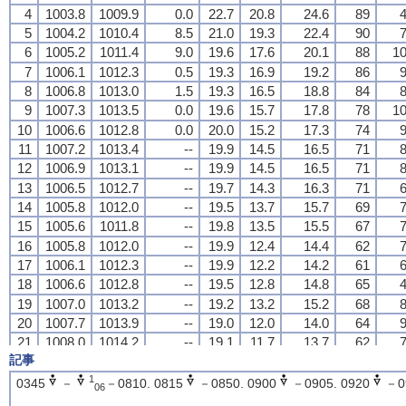
4
4
4
4
1003.8
1003.8
1003.8
1003.8
1009.9
1009.9
1009.9
1009.9
0.0
0.0
0.0
0.0
22.7
22.7
22.7
22.7
20.8
20.8
20.8
20.8
24.6
24.6
24.6
24.6
89
89
89
89
4
4
4
4
5
5
5
5
1004.2
1004.2
1004.2
1004.2
1010.4
1010.4
1010.4
1010.4
8.5
8.5
8.5
8.5
21.0
21.0
21.0
21.0
19.3
19.3
19.3
19.3
22.4
22.4
22.4
22.4
90
90
90
90
7
7
7
7
6
6
6
6
1005.2
1005.2
1005.2
1005.2
1011.4
1011.4
1011.4
1011.4
9.0
9.0
9.0
9.0
19.6
19.6
19.6
19.6
17.6
17.6
17.6
17.6
20.1
20.1
20.1
20.1
88
88
88
88
10
10
10
10
7
7
7
7
1006.1
1006.1
1006.1
1006.1
1012.3
1012.3
1012.3
1012.3
0.5
0.5
0.5
0.5
19.3
19.3
19.3
19.3
16.9
16.9
16.9
16.9
19.2
19.2
19.2
19.2
86
86
86
86
9
9
9
9
8
8
8
8
1006.8
1006.8
1006.8
1006.8
1013.0
1013.0
1013.0
1013.0
1.5
1.5
1.5
1.5
19.3
19.3
19.3
19.3
16.5
16.5
16.5
16.5
18.8
18.8
18.8
18.8
84
84
84
84
8
8
8
8
9
9
9
9
1007.3
1007.3
1007.3
1007.3
1013.5
1013.5
1013.5
1013.5
0.0
0.0
0.0
0.0
19.6
19.6
19.6
19.6
15.7
15.7
15.7
15.7
17.8
17.8
17.8
17.8
78
78
78
78
10
10
10
10
10
10
10
10
1006.6
1006.6
1006.6
1006.6
1012.8
1012.8
1012.8
1012.8
0.0
0.0
0.0
0.0
20.0
20.0
20.0
20.0
15.2
15.2
15.2
15.2
17.3
17.3
17.3
17.3
74
74
74
74
9
9
9
9
11
11
11
11
1007.2
1007.2
1007.2
1007.2
1013.4
1013.4
1013.4
1013.4
--
--
--
--
19.9
19.9
19.9
19.9
14.5
14.5
14.5
14.5
16.5
16.5
16.5
16.5
71
71
71
71
8
8
8
8
12
12
12
12
1006.9
1006.9
1006.9
1006.9
1013.1
1013.1
1013.1
1013.1
--
--
--
--
19.9
19.9
19.9
19.9
14.5
14.5
14.5
14.5
16.5
16.5
16.5
16.5
71
71
71
71
8
8
8
8
13
13
13
13
1006.5
1006.5
1006.5
1006.5
1012.7
1012.7
1012.7
1012.7
--
--
--
--
19.7
19.7
19.7
19.7
14.3
14.3
14.3
14.3
16.3
16.3
16.3
16.3
71
71
71
71
6
6
6
6
14
14
14
14
1005.8
1005.8
1005.8
1005.8
1012.0
1012.0
1012.0
1012.0
--
--
--
--
19.5
19.5
19.5
19.5
13.7
13.7
13.7
13.7
15.7
15.7
15.7
15.7
69
69
69
69
7
7
7
7
15
15
15
15
1005.6
1005.6
1005.6
1005.6
1011.8
1011.8
1011.8
1011.8
--
--
--
--
19.8
19.8
19.8
19.8
13.5
13.5
13.5
13.5
15.5
15.5
15.5
15.5
67
67
67
67
7
7
7
7
16
16
16
16
1005.8
1005.8
1005.8
1005.8
1012.0
1012.0
1012.0
1012.0
--
--
--
--
19.9
19.9
19.9
19.9
12.4
12.4
12.4
12.4
14.4
14.4
14.4
14.4
62
62
62
62
7
7
7
7
17
17
17
17
1006.1
1006.1
1006.1
1006.1
1012.3
1012.3
1012.3
1012.3
--
--
--
--
19.9
19.9
19.9
19.9
12.2
12.2
12.2
12.2
14.2
14.2
14.2
14.2
61
61
61
61
6
6
6
6
18
18
18
18
1006.6
1006.6
1006.6
1006.6
1012.8
1012.8
1012.8
1012.8
--
--
--
--
19.5
19.5
19.5
19.5
12.8
12.8
12.8
12.8
14.8
14.8
14.8
14.8
65
65
65
65
4
4
4
4
19
19
19
19
1007.0
1007.0
1007.0
1007.0
1013.2
1013.2
1013.2
1013.2
--
--
--
--
19.2
19.2
19.2
19.2
13.2
13.2
13.2
13.2
15.2
15.2
15.2
15.2
68
68
68
68
8
8
8
8
20
20
20
20
1007.7
1007.7
1007.7
1007.7
1013.9
1013.9
1013.9
1013.9
--
--
--
--
19.0
19.0
19.0
19.0
12.0
12.0
12.0
12.0
14.0
14.0
14.0
14.0
64
64
64
64
9
9
9
9
21
21
21
21
1008.0
1008.0
1008.0
1008.0
1014.2
1014.2
1014.2
1014.2
--
--
--
--
19.1
19.1
19.1
19.1
11.7
11.7
11.7
11.7
13.7
13.7
13.7
13.7
62
62
62
62
7
7
7
7
記事
22
22
22
22
1008.2
1008.2
1008.2
1008.2
1014.4
1014.4
1014.4
1014.4
--
--
--
--
18.7
18.7
18.7
18.7
11.5
11.5
11.5
11.5
13.6
13.6
13.6
13.6
63
63
63
63
7
7
7
7
23
23
23
23
1008.2
1008.2
1008.2
1008.2
1014.4
1014.4
1014.4
1014.4
--
--
--
--
18.3
18.3
18.3
18.3
11.1
11.1
11.1
11.1
13.2
13.2
13.2
13.2
63
63
63
63
4
4
4
4
1
0345
－
－0810. 0815
－0850. 0900
－0905. 0920
－0
06
24
24
24
24
1008.0
1008.0
1008.0
1008.0
1014.2
1014.2
1014.2
1014.2
--
--
--
--
18.2
18.2
18.2
18.2
11.3
11.3
11.3
11.3
13.4
13.4
13.4
13.4
64
64
64
64
3
3
3
3