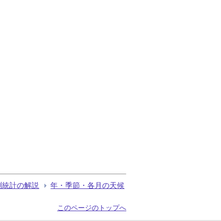
測統計の解説
年・季節・各月の天候
このページのトップへ