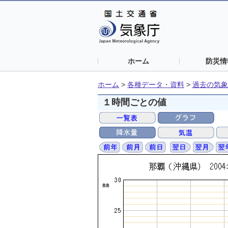
ホーム
防災情
ホーム
>
各種データ・資料
>
過去の気象
１時間ごとの値