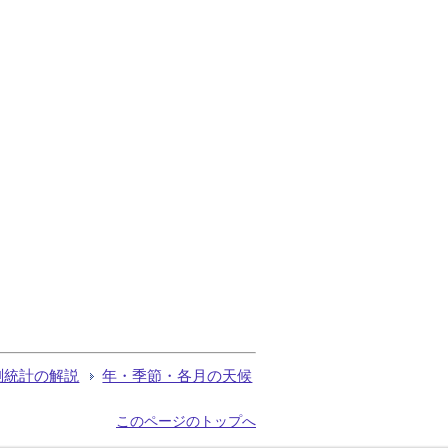
測統計の解説
年・季節・各月の天候
このページのトップへ