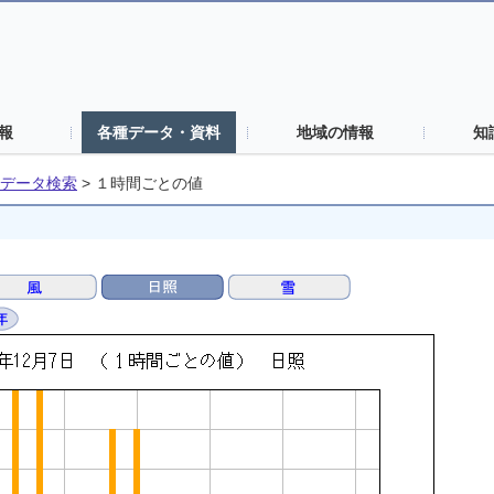
報
各種データ・資料
地域の情報
知
データ検索
>
１時間ごとの値