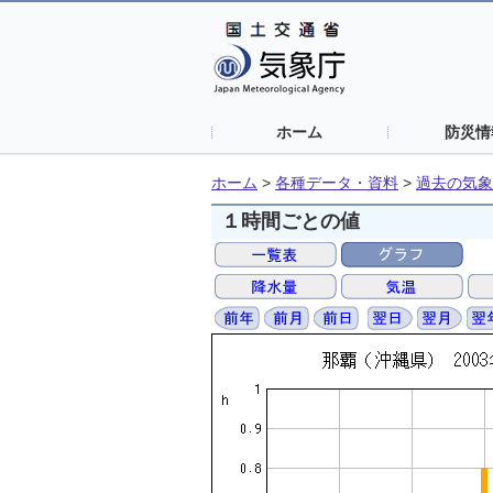
ホーム
防災情
ホーム
>
各種データ・資料
>
過去の気象
１時間ごとの値