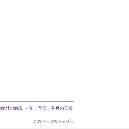
測統計の解説
年・季節・各月の天候
このページのトップへ