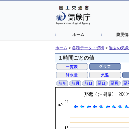
ホーム
防災情
ホーム
>
各種データ・資料
>
過去の気象
１時間ごとの値