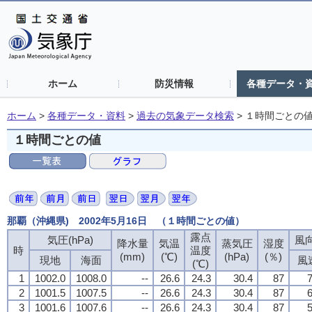
ホーム
防災情報
各種データ・
ホーム
>
各種データ・資料
>
過去の気象データ検索
>
１時間ごとの
１時間ごとの値
那覇（沖縄県) 2002年5月16日 （１時間ごとの値）
露点
気圧(hPa)
風向
降水量
気温
蒸気圧
湿度
時
温度
(mm)
(℃)
(hPa)
(％)
現地
海面
風
(℃)
1
1002.0
1008.0
--
26.6
24.3
30.4
87
7
2
1001.5
1007.5
--
26.6
24.3
30.4
87
6
3
1001.6
1007.6
--
26.6
24.3
30.4
87
5