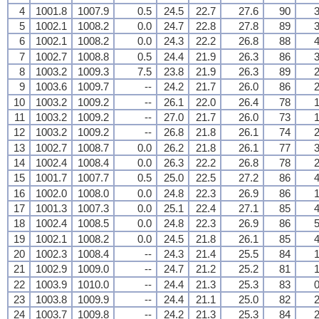
4
1001.8
1007.9
0.5
24.5
22.7
27.6
90
3
5
1002.1
1008.2
0.0
24.7
22.8
27.8
89
3
6
1002.1
1008.2
0.0
24.3
22.2
26.8
88
4
7
1002.7
1008.8
0.5
24.4
21.9
26.3
86
3
8
1003.2
1009.3
7.5
23.8
21.9
26.3
89
2
9
1003.6
1009.7
--
24.2
21.7
26.0
86
2
10
1003.2
1009.2
--
26.1
22.0
26.4
78
1
11
1003.2
1009.2
--
27.0
21.7
26.0
73
1
12
1003.2
1009.2
--
26.8
21.8
26.1
74
2
13
1002.7
1008.7
0.0
26.2
21.8
26.1
77
3
14
1002.4
1008.4
0.0
26.3
22.2
26.8
78
2
15
1001.7
1007.7
0.5
25.0
22.5
27.2
86
4
16
1002.0
1008.0
0.0
24.8
22.3
26.9
86
1
17
1001.3
1007.3
0.0
25.1
22.4
27.1
85
4
18
1002.4
1008.5
0.0
24.8
22.3
26.9
86
5
19
1002.1
1008.2
0.0
24.5
21.8
26.1
85
4
20
1002.3
1008.4
--
24.3
21.4
25.5
84
1
21
1002.9
1009.0
--
24.7
21.2
25.2
81
1
22
1003.9
1010.0
--
24.4
21.3
25.3
83
0
23
1003.8
1009.9
--
24.4
21.1
25.0
82
2
24
1003.7
1009.8
--
24.2
21.3
25.3
84
2