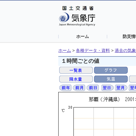
ホーム
防災情
ホーム
>
各種データ・資料
>
過去の気象
１時間ごとの値