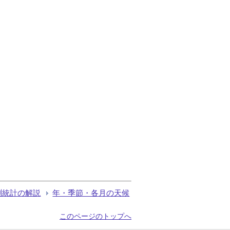
測統計の解説
年・季節・各月の天候
このページのトップへ