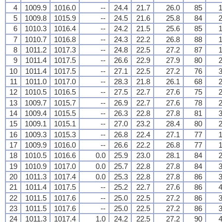
4
1009.9
1016.0
--
24.4
21.7
26.0
85
1
5
1009.8
1015.9
--
24.5
21.6
25.8
84
2
6
1010.3
1016.4
--
24.2
21.5
25.6
85
1
7
1010.7
1016.8
--
24.3
22.2
26.8
88
1
8
1011.2
1017.3
--
24.8
22.5
27.2
87
1
9
1011.4
1017.5
--
26.6
22.9
27.9
80
2
10
1011.4
1017.5
--
27.1
22.5
27.2
76
3
11
1011.0
1017.0
--
28.3
21.8
26.1
68
2
12
1010.5
1016.5
--
27.5
22.7
27.6
75
2
13
1009.7
1015.7
--
26.9
22.7
27.6
78
2
14
1009.4
1015.5
--
26.3
22.8
27.8
81
3
15
1009.1
1015.1
--
27.0
23.2
28.4
80
2
16
1009.3
1015.3
--
26.8
22.4
27.1
77
1
17
1009.9
1016.0
--
26.6
22.2
26.8
77
1
18
1010.5
1016.6
0.0
25.9
23.0
28.1
84
2
19
1010.9
1017.0
0.0
25.7
22.8
27.8
84
3
20
1011.3
1017.4
0.0
25.3
22.8
27.8
86
3
21
1011.4
1017.5
--
25.2
22.7
27.6
86
4
22
1011.5
1017.6
--
25.0
22.5
27.2
86
3
23
1011.5
1017.6
--
25.0
22.5
27.2
86
3
24
1011.3
1017.4
1.0
24.2
22.5
27.2
90
4