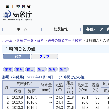
ホーム
防災情報
各種データ・
ホーム
>
各種データ・資料
>
過去の気象データ検索
>
１時間ごとの
１時間ごとの値
那覇（沖縄県) 2000年11月16日 （１時間ごとの値）
露点
気圧(hPa)
風向
降水量
気温
蒸気圧
湿度
時
温度
(mm)
(℃)
(hPa)
(％)
現地
海面
風
(℃)
1
1010.8
1016.9
--
24.5
21.8
26.1
85
2
2
1010.5
1016.6
--
24.4
21.7
26.0
85
1
3
1010.0
1016.1
--
24.3
21.6
25.8
85
2