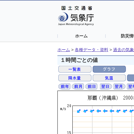
ホーム
防災情
ホーム
>
各種データ・資料
>
過去の気象
１時間ごとの値