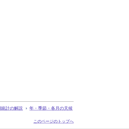
測統計の解説
年・季節・各月の天候
このページのトップへ