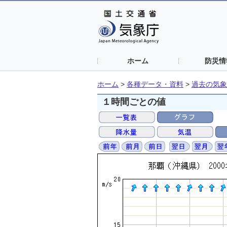
ホーム
防災情
ホーム
>
各種データ・資料
>
過去の気象
１時間ごとの値