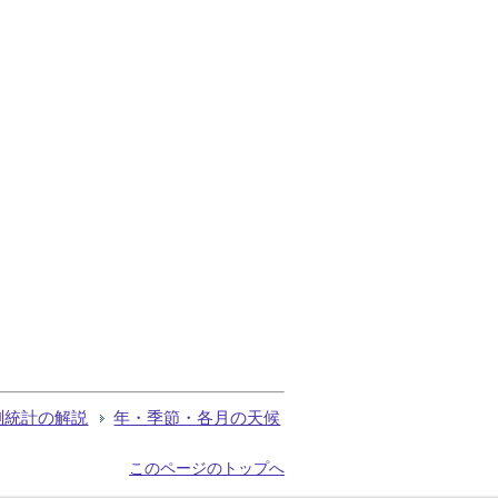
測統計の解説
年・季節・各月の天候
このページのトップへ