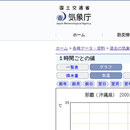
ホーム
防災情
ホーム
>
各種データ・資料
>
過去の気象
１時間ごとの値