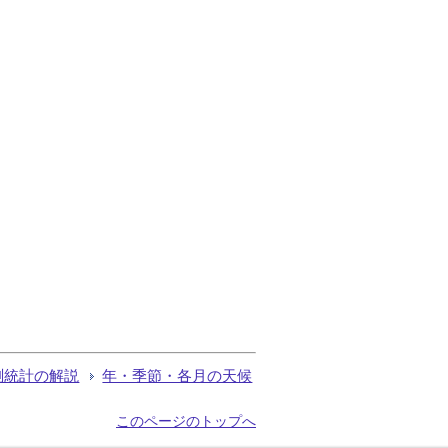
測統計の解説
年・季節・各月の天候
このページのトップへ