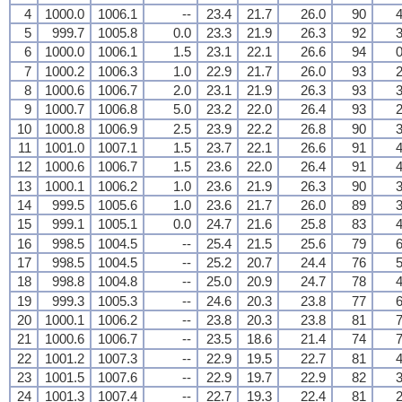
4
1000.0
1006.1
--
23.4
21.7
26.0
90
4
5
999.7
1005.8
0.0
23.3
21.9
26.3
92
3
6
1000.0
1006.1
1.5
23.1
22.1
26.6
94
0
7
1000.2
1006.3
1.0
22.9
21.7
26.0
93
2
8
1000.6
1006.7
2.0
23.1
21.9
26.3
93
3
9
1000.7
1006.8
5.0
23.2
22.0
26.4
93
2
10
1000.8
1006.9
2.5
23.9
22.2
26.8
90
3
11
1001.0
1007.1
1.5
23.7
22.1
26.6
91
4
12
1000.6
1006.7
1.5
23.6
22.0
26.4
91
4
13
1000.1
1006.2
1.0
23.6
21.9
26.3
90
3
14
999.5
1005.6
1.0
23.6
21.7
26.0
89
3
15
999.1
1005.1
0.0
24.7
21.6
25.8
83
4
16
998.5
1004.5
--
25.4
21.5
25.6
79
6
17
998.5
1004.5
--
25.2
20.7
24.4
76
5
18
998.8
1004.8
--
25.0
20.9
24.7
78
4
19
999.3
1005.3
--
24.6
20.3
23.8
77
6
20
1000.1
1006.2
--
23.8
20.3
23.8
81
7
21
1000.6
1006.7
--
23.5
18.6
21.4
74
7
22
1001.2
1007.3
--
22.9
19.5
22.7
81
4
23
1001.5
1007.6
--
22.9
19.7
22.9
82
3
24
1001.3
1007.4
--
22.7
19.3
22.4
81
2