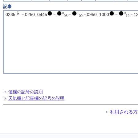
記事
0
1
0
0235
－0250. 0445
－
－
－0950. 1000
－
－13
06
09
12
値欄の記号の説明
天気欄と記事欄の記号の説明
利用される方