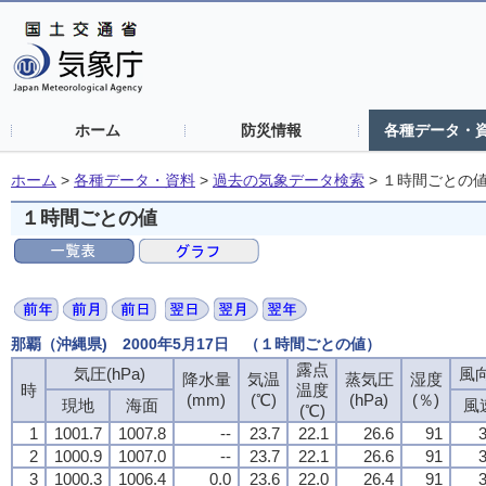
ホーム
防災情報
各種データ・
ホーム
>
各種データ・資料
>
過去の気象データ検索
>
１時間ごとの
１時間ごとの値
那覇（沖縄県) 2000年5月17日 （１時間ごとの値）
露点
気圧(hPa)
風向
降水量
気温
蒸気圧
湿度
時
温度
(mm)
(℃)
(hPa)
(％)
現地
海面
風
(℃)
1
1001.7
1007.8
--
23.7
22.1
26.6
91
3
2
1000.9
1007.0
--
23.7
22.1
26.6
91
3
3
1000.3
1006.4
0.0
23.6
22.0
26.4
91
3