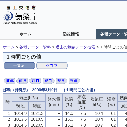
ホーム
防災情報
各種データ・
ホーム
>
各種データ・資料
>
過去の気象データ検索
>
１時間ごとの
１時間ごとの値
那覇（沖縄県) 2000年3月9日 （１時間ごとの値）
露点
気圧(hPa)
風向
降水量
気温
蒸気圧
湿度
時
温度
(mm)
(℃)
(hPa)
(％)
現地
海面
風
(℃)
1
1014.9
1021.3
--
14.9
7.5
10.4
61
4
2
1013.5
1019.9
--
15.0
7.5
10.4
61
4
3
1014.5
1020.9
--
15.1
7.9
10.7
62
4