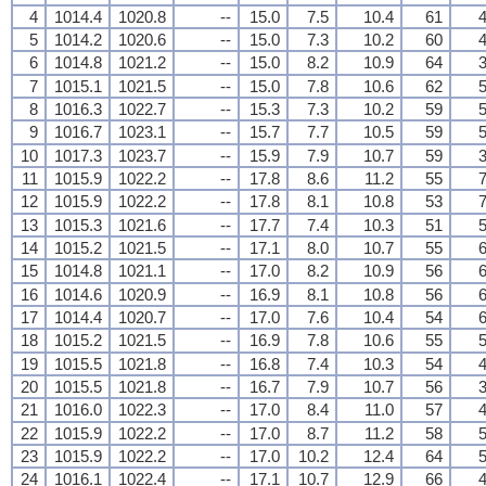
4
1014.4
1020.8
--
15.0
7.5
10.4
61
4
5
1014.2
1020.6
--
15.0
7.3
10.2
60
4
6
1014.8
1021.2
--
15.0
8.2
10.9
64
3
7
1015.1
1021.5
--
15.0
7.8
10.6
62
5
8
1016.3
1022.7
--
15.3
7.3
10.2
59
5
9
1016.7
1023.1
--
15.7
7.7
10.5
59
5
10
1017.3
1023.7
--
15.9
7.9
10.7
59
3
11
1015.9
1022.2
--
17.8
8.6
11.2
55
7
12
1015.9
1022.2
--
17.8
8.1
10.8
53
7
13
1015.3
1021.6
--
17.7
7.4
10.3
51
5
14
1015.2
1021.5
--
17.1
8.0
10.7
55
6
15
1014.8
1021.1
--
17.0
8.2
10.9
56
6
16
1014.6
1020.9
--
16.9
8.1
10.8
56
6
17
1014.4
1020.7
--
17.0
7.6
10.4
54
6
18
1015.2
1021.5
--
16.9
7.8
10.6
55
5
19
1015.5
1021.8
--
16.8
7.4
10.3
54
4
20
1015.5
1021.8
--
16.7
7.9
10.7
56
3
21
1016.0
1022.3
--
17.0
8.4
11.0
57
4
22
1015.9
1022.2
--
17.0
8.7
11.2
58
5
23
1015.9
1022.2
--
17.0
10.2
12.4
64
5
24
1016.1
1022.4
--
17.1
10.7
12.9
66
4