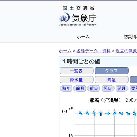
ホーム
防災情
ホーム
>
各種データ・資料
>
過去の気象
１時間ごとの値