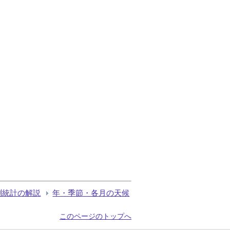
測統計の解説
年・季節・各月の天候
このページのトップへ