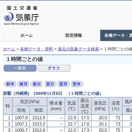
ホーム
防災情報
各種データ・
ホーム
>
各種データ・資料
>
過去の気象データ検索
>
１時間ごとの
１時間ごとの値
那覇（沖縄県) 1999年11月8日 （１時間ごとの値）
露点
気圧(hPa)
風向
降水量
気温
蒸気圧
湿度
時
温度
(mm)
(℃)
(hPa)
(％)
現地
海面
風
(℃)
1
1007.8
1013.9
--
22.9
17.5
20.0
72
2
2
1007.1
1013.2
--
22.7
17.6
20.1
73
2
3
1006.7
1012.8
--
22.5
17.9
20.5
75
2