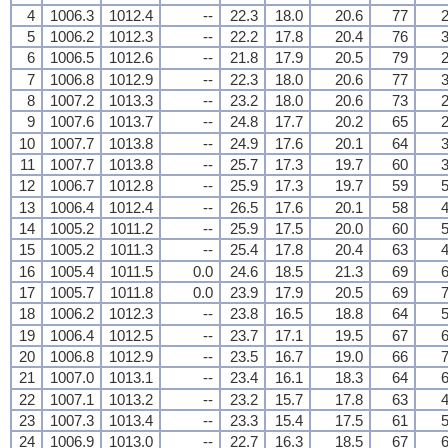
4
1006.3
1012.4
--
22.3
18.0
20.6
77
2
5
1006.2
1012.3
--
22.2
17.8
20.4
76
3
6
1006.5
1012.6
--
21.8
17.9
20.5
79
2
7
1006.8
1012.9
--
22.3
18.0
20.6
77
3
8
1007.2
1013.3
--
23.2
18.0
20.6
73
2
9
1007.6
1013.7
--
24.8
17.7
20.2
65
2
10
1007.7
1013.8
--
24.9
17.6
20.1
64
3
11
1007.7
1013.8
--
25.7
17.3
19.7
60
3
12
1006.7
1012.8
--
25.9
17.3
19.7
59
5
13
1006.4
1012.4
--
26.5
17.6
20.1
58
4
14
1005.2
1011.2
--
25.9
17.5
20.0
60
5
15
1005.2
1011.3
--
25.4
17.8
20.4
63
4
16
1005.4
1011.5
0.0
24.6
18.5
21.3
69
6
17
1005.7
1011.8
0.0
23.9
17.9
20.5
69
7
18
1006.2
1012.3
--
23.8
16.5
18.8
64
5
19
1006.4
1012.5
--
23.7
17.1
19.5
67
6
20
1006.8
1012.9
--
23.5
16.7
19.0
66
7
21
1007.0
1013.1
--
23.4
16.1
18.3
64
6
22
1007.1
1013.2
--
23.2
15.7
17.8
63
4
23
1007.3
1013.4
--
23.3
15.4
17.5
61
5
24
1006.9
1013.0
--
22.7
16.3
18.5
67
6