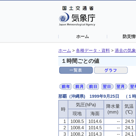
ホーム
防災情
ホーム
>
各種データ・資料
>
過去の気象
１時間ごとの値
那覇（沖縄県) 1999年9月25日 （１
気圧(hPa)
降水量
気温
時
(mm)
(℃)
現地
海面
1
1008.5
1014.6
--
24.9
2
1008.4
1014.5
--
24.1
3
1008.2
1014.3
--
24.1