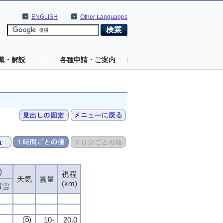
ENGLISH
Other Languages
識・解説
各種申請・ご案内
)
視程
天気
雲量
(km)
積雪
10-
20.0