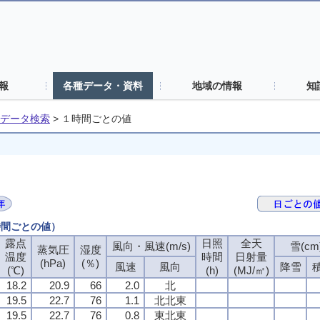
報
各種データ・資料
地域の情報
知
データ検索
>
１時間ごとの値
時間ごとの値）
露点
日照
全天
風向・風速(m/s)
雪(cm
蒸気圧
湿度
温度
時間
日射量
(hPa)
(％)
風速
風向
降雪
(℃)
(h)
(MJ/㎡)
18.2
20.9
66
2.0
北
19.5
22.7
76
1.1
北北東
19.5
22.7
76
0.8
東北東