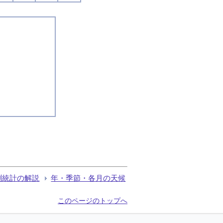
測統計の解説
年・季節・各月の天候
このページのトップへ