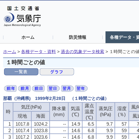
ホーム
防災情報
各種データ・
ホーム
>
各種データ・資料
>
過去の気象データ検索
>
１時間ごとの
１時間ごとの値
那覇（沖縄県) 1999年2月28日 （１時間ごとの値）
露点
気圧(hPa)
風向
降水量
気温
蒸気圧
湿度
時
温度
(mm)
(℃)
(hPa)
(％)
現地
海面
風
(℃)
1
1017.8
1024.2
--
14.9
6.5
9.7
57
7
2
1017.4
1023.8
--
14.6
6.8
9.9
59
4
3
1017.2
1023.6
--
14.6
6.8
9.9
59
4