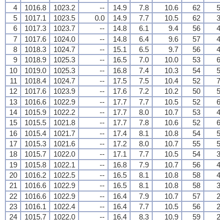
4
1016.8
1023.2
--
14.9
7.8
10.6
62
5
5
1017.1
1023.5
0.0
14.9
7.7
10.5
62
3
6
1017.3
1023.7
--
14.8
6.1
9.4
56
4
7
1017.6
1024.0
--
14.8
6.4
9.6
57
4
8
1018.3
1024.7
--
15.1
6.5
9.7
56
4
9
1018.9
1025.3
--
16.5
7.0
10.0
53
6
10
1019.0
1025.3
--
16.8
7.4
10.3
54
5
11
1018.4
1024.7
--
17.5
7.5
10.4
52
7
12
1017.6
1023.9
--
17.6
7.2
10.2
50
5
13
1016.6
1022.9
--
17.7
7.7
10.5
52
6
14
1015.9
1022.2
--
17.7
8.0
10.7
53
4
15
1015.5
1021.8
--
17.7
7.8
10.6
52
6
16
1015.4
1021.7
--
17.4
8.1
10.8
54
5
17
1015.3
1021.6
--
17.2
8.0
10.7
55
5
18
1015.7
1022.0
--
17.1
7.7
10.5
54
3
19
1015.8
1022.1
--
16.8
7.9
10.7
56
4
20
1016.2
1022.5
--
16.5
8.1
10.8
58
4
21
1016.6
1022.9
--
16.5
8.1
10.8
58
3
22
1016.6
1022.9
--
16.4
7.9
10.7
57
2
23
1016.1
1022.4
--
16.4
7.7
10.5
56
2
24
1015.7
1022.0
--
16.4
8.3
10.9
59
2