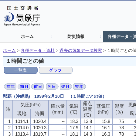
ホーム
防災情報
各種データ・
ホーム
>
各種データ・資料
>
過去の気象データ検索
>
１時間ごとの
１時間ごとの値
那覇（沖縄県) 1999年2月10日 （１時間ごとの値）
露点
気圧(hPa)
風向
降水量
気温
蒸気圧
湿度
時
温度
(mm)
(℃)
(hPa)
(％)
現地
海面
風
(℃)
1
1014.1
1020.4
--
18.3
13.8
15.8
75
4
2
1014.0
1020.3
--
17.9
14.1
16.1
78
3
3
1013.4
1019.7
--
18.1
14.3
16.3
78
3