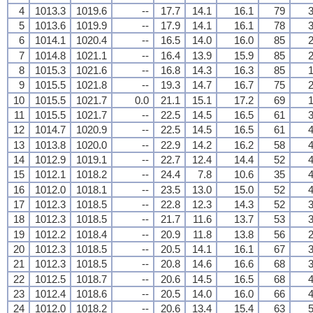
4
1013.3
1019.6
--
17.7
14.1
16.1
79
3
5
1013.6
1019.9
--
17.9
14.1
16.1
78
3
6
1014.1
1020.4
--
16.5
14.0
16.0
85
2
7
1014.8
1021.1
--
16.4
13.9
15.9
85
2
8
1015.3
1021.6
--
16.8
14.3
16.3
85
1
9
1015.5
1021.8
--
19.3
14.7
16.7
75
2
10
1015.5
1021.7
0.0
21.1
15.1
17.2
69
1
11
1015.5
1021.7
--
22.5
14.5
16.5
61
3
12
1014.7
1020.9
--
22.5
14.5
16.5
61
4
13
1013.8
1020.0
--
22.9
14.2
16.2
58
4
14
1012.9
1019.1
--
22.7
12.4
14.4
52
4
15
1012.1
1018.2
--
24.4
7.8
10.6
35
4
16
1012.0
1018.1
--
23.5
13.0
15.0
52
4
17
1012.3
1018.5
--
22.8
12.3
14.3
52
3
18
1012.3
1018.5
--
21.7
11.6
13.7
53
3
19
1012.2
1018.4
--
20.9
11.8
13.8
56
2
20
1012.3
1018.5
--
20.5
14.1
16.1
67
3
21
1012.3
1018.5
--
20.8
14.6
16.6
68
3
22
1012.5
1018.7
--
20.6
14.5
16.5
68
4
23
1012.4
1018.6
--
20.5
14.0
16.0
66
4
24
1012.0
1018.2
--
20.6
13.4
15.4
63
5