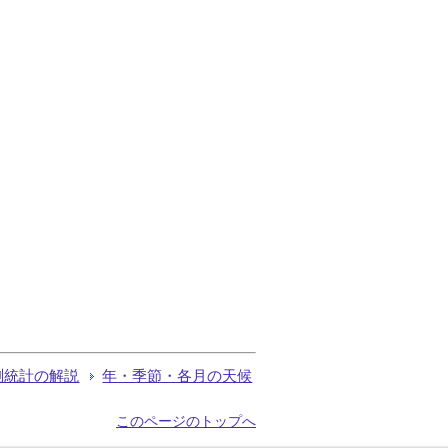
測統計の解説
年・季節・各月の天候
このページのトップへ