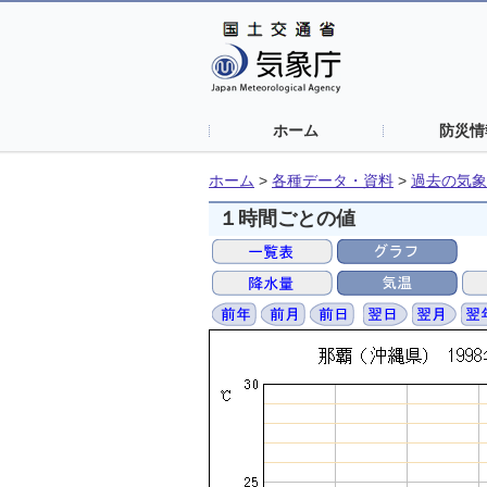
ホーム
防災情
ホーム
>
各種データ・資料
>
過去の気象
１時間ごとの値