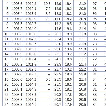
4
1006.6
1012.8
10.5
18.9
18.4
21.2
97
0
5
1006.7
1012.9
7.0
18.9
18.2
20.9
96
1
6
1007.4
1013.6
8.5
18.9
18.3
21.0
96
1
7
1007.8
1014.0
2.0
19.0
18.2
20.9
95
1
8
1007.5
1013.7
--
19.2
18.5
21.3
96
5
9
1007.8
1014.0
--
19.6
18.6
21.4
94
4
10
1008.8
1015.0
--
20.1
18.9
21.8
93
5
11
1008.0
1014.1
--
22.4
19.8
23.1
85
4
12
1007.6
1013.7
--
23.0
18.9
21.8
78
4
13
1007.0
1013.1
--
23.6
19.6
22.8
78
6
14
1006.9
1013.0
--
23.2
19.2
22.2
78
5
15
1006.3
1012.4
--
24.1
18.8
21.7
72
5
16
1005.2
1011.3
--
23.3
18.6
21.4
75
4
17
1006.0
1012.1
--
22.7
19.2
22.2
81
5
18
1007.0
1013.1
--
22.3
18.9
21.8
81
5
19
1008.0
1014.2
0.0
21.5
18.6
21.4
84
4
20
1008.1
1014.3
--
21.5
18.1
20.8
81
3
21
1008.1
1014.3
--
21.5
18.1
20.8
81
4
22
1007.1
1013.3
--
20.8
17.8
20.4
83
0
23
1007.7
1013.9
--
20.9
18.0
20.6
83
2
24
1007.9
1014.1
--
20.7
17.9
20.5
84
2