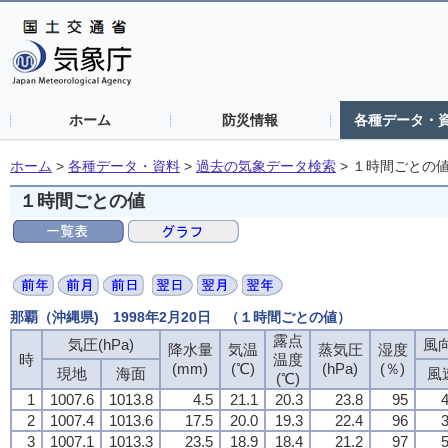
ホーム
防災情報
各種データ・
ホーム
>
各種データ・資料
>
過去の気象データ検索
>
１時間ごとの
１時間ごとの値
那覇（沖縄県) 1998年2月20日 （１時間ごとの値）
露点
気圧(hPa)
風向
降水量
気温
蒸気圧
湿度
時
温度
(mm)
(℃)
(hPa)
(％)
現地
海面
風
(℃)
1
1007.6
1013.8
4.5
21.1
20.3
23.8
95
4
2
1007.4
1013.6
17.5
20.0
19.3
22.4
96
3
3
1007.1
1013.3
23.5
18.9
18.4
21.2
97
5