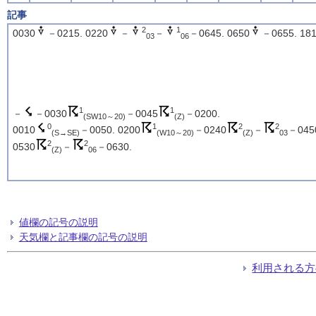
記事
2
1
0030
－0215. 0220
－
－
－0645. 0650
－0655. 18
03
06
1
1
－
－0030
－0045
－0200.
(SW10～20)
(Z)
0
1
2
2
0010
－0050. 0200
－0240
－
－045
(S→SE)
(W10～20)
(Z)
03
2
2
0530
－
－0630.
(Z)
06
値欄の記号の説明
天気欄と記事欄の記号の説明
利用される方