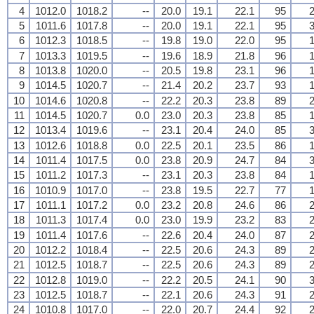
4
1012.0
1018.2
--
20.0
19.1
22.1
95
2
5
1011.6
1017.8
--
20.0
19.1
22.1
95
3
6
1012.3
1018.5
--
19.8
19.0
22.0
95
1
7
1013.3
1019.5
--
19.6
18.9
21.8
96
1
8
1013.8
1020.0
--
20.5
19.8
23.1
96
1
9
1014.5
1020.7
--
21.4
20.2
23.7
93
1
10
1014.6
1020.8
--
22.2
20.3
23.8
89
2
11
1014.5
1020.7
0.0
23.0
20.3
23.8
85
1
12
1013.4
1019.6
--
23.1
20.4
24.0
85
3
13
1012.6
1018.8
0.0
22.5
20.1
23.5
86
1
14
1011.4
1017.5
0.0
23.8
20.9
24.7
84
3
15
1011.2
1017.3
--
23.1
20.3
23.8
84
1
16
1010.9
1017.0
--
23.8
19.5
22.7
77
1
17
1011.1
1017.2
0.0
23.2
20.8
24.6
86
2
18
1011.3
1017.4
0.0
23.0
19.9
23.2
83
2
19
1011.4
1017.6
--
22.6
20.4
24.0
87
2
20
1012.2
1018.4
--
22.5
20.6
24.3
89
2
21
1012.5
1018.7
--
22.5
20.6
24.3
89
2
22
1012.8
1019.0
--
22.2
20.5
24.1
90
3
23
1012.5
1018.7
--
22.1
20.6
24.3
91
2
24
1010.8
1017.0
--
22.0
20.7
24.4
92
2