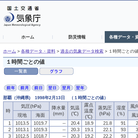
ホーム
防災情報
各種データ・
ホーム
>
各種データ・資料
>
過去の気象データ検索
>
１時間ごとの
１時間ごとの値
那覇（沖縄県) 1998年2月13日 （１時間ごとの値）
露点
気圧(hPa)
風向
降水量
気温
蒸気圧
湿度
時
温度
(mm)
(℃)
(hPa)
(％)
現地
海面
風
(℃)
1
1013.5
1019.7
--
20.4
18.9
21.8
91
2
2
1013.1
1019.3
--
20.3
19.1
22.1
93
3
3
1012.5
1018.7
--
20.3
19.2
22.2
93
3