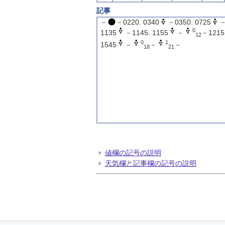
記事
－
－0220. 0340
－0350. 0725
－
0
1135
－1145. 1155
－
－1215.
12
0
1
1545
－
－
－
18
21
値欄の記号の説明
天気欄と記事欄の記号の説明