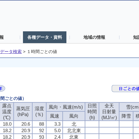
報
各種データ・資料
地域の情報
知
データ検索
>
１時間ごとの値
時間ごとの値）
露点
日照
全天
風向・風速(m/s)
雪(cm
蒸気圧
湿度
温度
時間
日射量
(hPa)
(％)
風速
風向
降雪
(℃)
(h)
(MJ/㎡)
18.0
20.6
88
3.3
北
18.2
20.9
92
5.0
北北東
18.2
20.9
93
2.4
北東