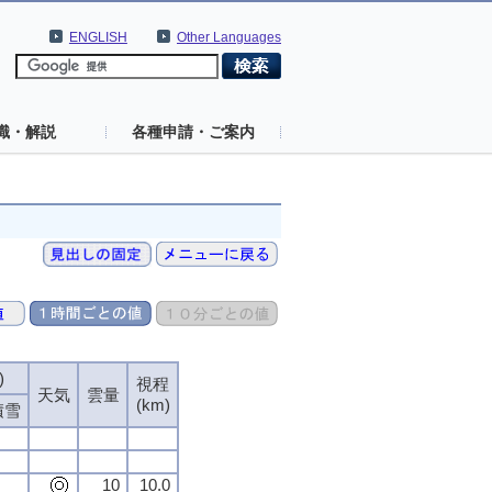
ENGLISH
Other Languages
識・解説
各種申請・ご案内
)
視程
天気
雲量
(km)
積雪
10
10.0