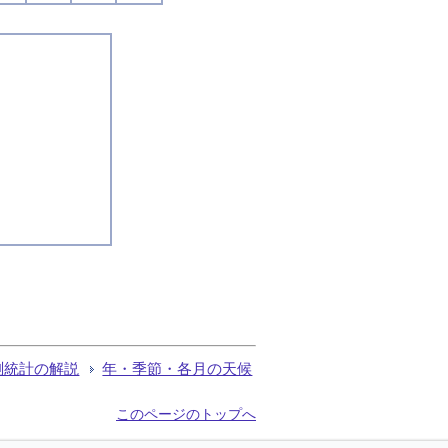
測統計の解説
年・季節・各月の天候
このページのトップへ