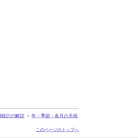
測統計の解説
年・季節・各月の天候
このページのトップへ