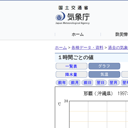
ホーム
防災情
ホーム
>
各種データ・資料
>
過去の気象
１時間ごとの値