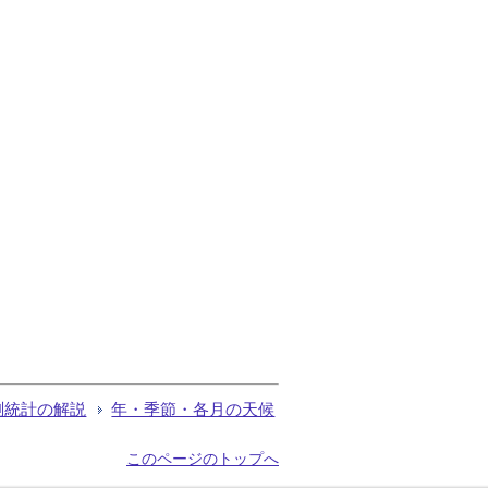
測統計の解説
年・季節・各月の天候
このページのトップへ