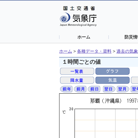
ホーム
防災情
ホーム
>
各種データ・資料
>
過去の気象
１時間ごとの値