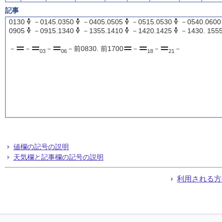
記事
0130
－0145.0350
－0405.0505
－0515.0530
－0540.0600
0905
－0915.1340
－1355.1410
－1420.1425
－1430. 155
－
－
－
－前0830. 前1700
－
－
－
03
06
18
21
値欄の記号の説明
天気欄と記事欄の記号の説明
利用される方