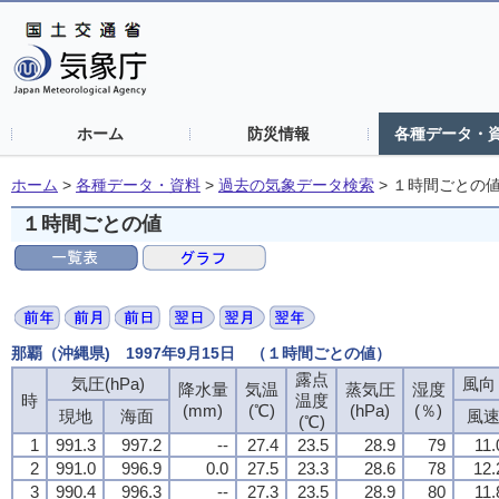
ホーム
防災情報
各種データ・
ホーム
>
各種データ・資料
>
過去の気象データ検索
>
１時間ごとの
１時間ごとの値
那覇（沖縄県) 1997年9月15日 （１時間ごとの値）
露点
気圧(hPa)
風向・
降水量
気温
蒸気圧
湿度
時
温度
(mm)
(℃)
(hPa)
(％)
現地
海面
風
(℃)
1
991.3
997.2
--
27.4
23.5
28.9
79
11.
2
991.0
996.9
0.0
27.5
23.3
28.6
78
12.
3
990.4
996.3
--
27.3
23.5
28.9
80
11.