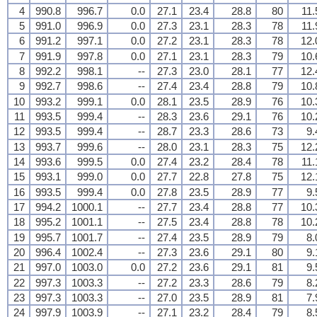
4
990.8
996.7
0.0
27.1
23.4
28.8
80
11.
5
991.0
996.9
0.0
27.3
23.1
28.3
78
11.
6
991.2
997.1
0.0
27.2
23.1
28.3
78
12.
7
991.9
997.8
0.0
27.1
23.1
28.3
79
10.
8
992.2
998.1
--
27.3
23.0
28.1
77
12.
9
992.7
998.6
--
27.4
23.4
28.8
79
10.
10
993.2
999.1
0.0
28.1
23.5
28.9
76
10.
11
993.5
999.4
--
28.3
23.6
29.1
76
10.
12
993.5
999.4
--
28.7
23.3
28.6
73
9.
13
993.7
999.6
--
28.0
23.1
28.3
75
12.
14
993.6
999.5
0.0
27.4
23.2
28.4
78
11.
15
993.1
999.0
0.0
27.7
22.8
27.8
75
12.
16
993.5
999.4
0.0
27.8
23.5
28.9
77
9.
17
994.2
1000.1
--
27.7
23.4
28.8
77
10.
18
995.2
1001.1
--
27.5
23.4
28.8
78
10.
19
995.7
1001.7
--
27.4
23.5
28.9
79
8.
20
996.4
1002.4
--
27.3
23.6
29.1
80
9.
21
997.0
1003.0
0.0
27.2
23.6
29.1
81
9.
22
997.3
1003.3
--
27.2
23.3
28.6
79
8.
23
997.3
1003.3
--
27.0
23.5
28.9
81
7.
24
997.9
1003.9
--
27.1
23.2
28.4
79
8.