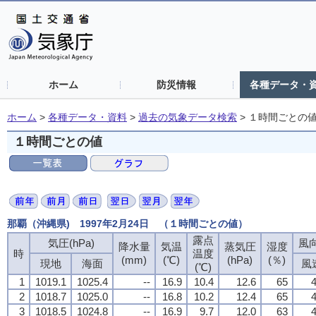
ホーム
防災情報
各種データ・
ホーム
>
各種データ・資料
>
過去の気象データ検索
>
１時間ごとの
１時間ごとの値
那覇（沖縄県) 1997年2月24日 （１時間ごとの値）
露点
気圧(hPa)
風向
降水量
気温
蒸気圧
湿度
時
温度
(mm)
(℃)
(hPa)
(％)
現地
海面
風
(℃)
1
1019.1
1025.4
--
16.9
10.4
12.6
65
4
2
1018.7
1025.0
--
16.8
10.2
12.4
65
4
3
1018.5
1024.8
--
16.9
9.7
12.0
63
4