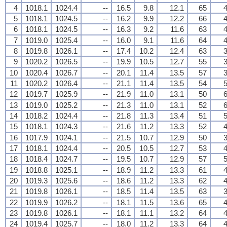
4
1018.1
1024.4
--
16.5
9.8
12.1
65
4
5
1018.1
1024.5
--
16.2
9.9
12.2
66
4
6
1018.1
1024.5
--
16.3
9.2
11.6
63
4
7
1019.0
1025.4
--
16.0
9.1
11.6
64
4
8
1019.8
1026.1
--
17.4
10.2
12.4
63
3
9
1020.2
1026.5
--
19.9
10.5
12.7
55
3
10
1020.4
1026.7
--
20.1
11.4
13.5
57
3
11
1020.2
1026.4
--
21.1
11.4
13.5
54
5
12
1019.7
1025.9
--
21.9
11.0
13.1
50
6
13
1019.0
1025.2
--
21.3
11.0
13.1
52
6
14
1018.2
1024.4
--
21.8
11.3
13.4
51
5
15
1018.1
1024.3
--
21.6
11.2
13.3
52
4
16
1017.9
1024.1
--
21.5
10.7
12.9
50
3
17
1018.1
1024.4
--
20.5
10.5
12.7
53
4
18
1018.4
1024.7
--
19.5
10.7
12.9
57
5
19
1018.8
1025.1
--
18.9
11.2
13.3
61
4
20
1019.3
1025.6
--
18.6
11.2
13.3
62
4
21
1019.8
1026.1
--
18.5
11.4
13.5
63
3
22
1019.9
1026.2
--
18.1
11.5
13.6
65
4
23
1019.8
1026.1
--
18.1
11.1
13.2
64
4
24
1019.4
1025.7
--
18.0
11.2
13.3
64
4