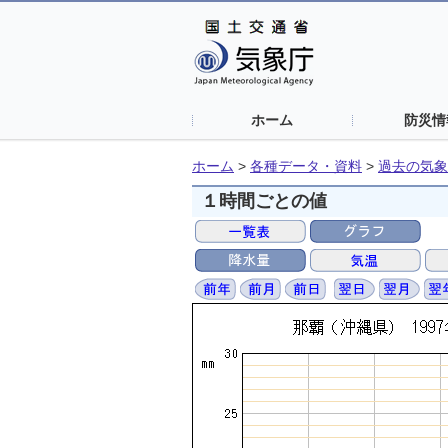
ホーム
防災情
ホーム
>
各種データ・資料
>
過去の気象
１時間ごとの値