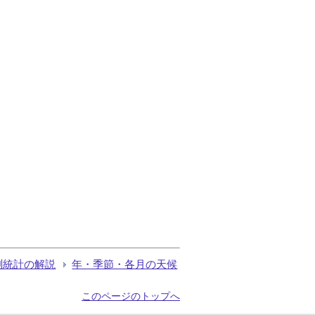
測統計の解説
年・季節・各月の天候
このページのトップへ