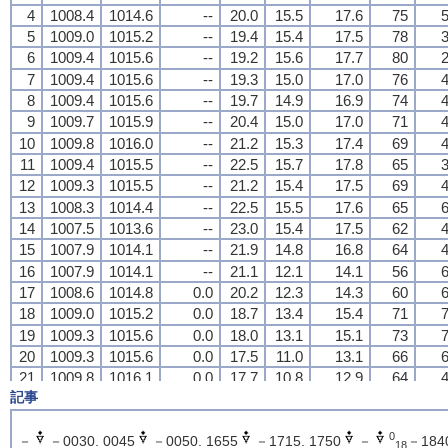
4
4
4
4
1008.4
1008.4
1008.4
1008.4
1014.6
1014.6
1014.6
1014.6
--
--
--
--
20.0
20.0
20.0
20.0
15.5
15.5
15.5
15.5
17.6
17.6
17.6
17.6
75
75
75
75
5
5
5
5
5
5
5
5
1009.0
1009.0
1009.0
1009.0
1015.2
1015.2
1015.2
1015.2
--
--
--
--
19.4
19.4
19.4
19.4
15.4
15.4
15.4
15.4
17.5
17.5
17.5
17.5
78
78
78
78
3
3
3
3
6
6
6
6
1009.4
1009.4
1009.4
1009.4
1015.6
1015.6
1015.6
1015.6
--
--
--
--
19.2
19.2
19.2
19.2
15.6
15.6
15.6
15.6
17.7
17.7
17.7
17.7
80
80
80
80
2
2
2
2
7
7
7
7
1009.4
1009.4
1009.4
1009.4
1015.6
1015.6
1015.6
1015.6
--
--
--
--
19.3
19.3
19.3
19.3
15.0
15.0
15.0
15.0
17.0
17.0
17.0
17.0
76
76
76
76
4
4
4
4
8
8
8
8
1009.4
1009.4
1009.4
1009.4
1015.6
1015.6
1015.6
1015.6
--
--
--
--
19.7
19.7
19.7
19.7
14.9
14.9
14.9
14.9
16.9
16.9
16.9
16.9
74
74
74
74
4
4
4
4
9
9
9
9
1009.7
1009.7
1009.7
1009.7
1015.9
1015.9
1015.9
1015.9
--
--
--
--
20.4
20.4
20.4
20.4
15.0
15.0
15.0
15.0
17.0
17.0
17.0
17.0
71
71
71
71
4
4
4
4
10
10
10
10
1009.8
1009.8
1009.8
1009.8
1016.0
1016.0
1016.0
1016.0
--
--
--
--
21.2
21.2
21.2
21.2
15.3
15.3
15.3
15.3
17.4
17.4
17.4
17.4
69
69
69
69
4
4
4
4
11
11
11
11
1009.4
1009.4
1009.4
1009.4
1015.5
1015.5
1015.5
1015.5
--
--
--
--
22.5
22.5
22.5
22.5
15.7
15.7
15.7
15.7
17.8
17.8
17.8
17.8
65
65
65
65
3
3
3
3
12
12
12
12
1009.3
1009.3
1009.3
1009.3
1015.5
1015.5
1015.5
1015.5
--
--
--
--
21.2
21.2
21.2
21.2
15.4
15.4
15.4
15.4
17.5
17.5
17.5
17.5
69
69
69
69
4
4
4
4
13
13
13
13
1008.3
1008.3
1008.3
1008.3
1014.4
1014.4
1014.4
1014.4
--
--
--
--
22.5
22.5
22.5
22.5
15.5
15.5
15.5
15.5
17.6
17.6
17.6
17.6
65
65
65
65
6
6
6
6
14
14
14
14
1007.5
1007.5
1007.5
1007.5
1013.6
1013.6
1013.6
1013.6
--
--
--
--
23.0
23.0
23.0
23.0
15.4
15.4
15.4
15.4
17.5
17.5
17.5
17.5
62
62
62
62
4
4
4
4
15
15
15
15
1007.9
1007.9
1007.9
1007.9
1014.1
1014.1
1014.1
1014.1
--
--
--
--
21.9
21.9
21.9
21.9
14.8
14.8
14.8
14.8
16.8
16.8
16.8
16.8
64
64
64
64
4
4
4
4
16
16
16
16
1007.9
1007.9
1007.9
1007.9
1014.1
1014.1
1014.1
1014.1
--
--
--
--
21.1
21.1
21.1
21.1
12.1
12.1
12.1
12.1
14.1
14.1
14.1
14.1
56
56
56
56
6
6
6
6
17
17
17
17
1008.6
1008.6
1008.6
1008.6
1014.8
1014.8
1014.8
1014.8
0.0
0.0
0.0
0.0
20.2
20.2
20.2
20.2
12.3
12.3
12.3
12.3
14.3
14.3
14.3
14.3
60
60
60
60
6
6
6
6
18
18
18
18
1009.0
1009.0
1009.0
1009.0
1015.2
1015.2
1015.2
1015.2
0.0
0.0
0.0
0.0
18.7
18.7
18.7
18.7
13.4
13.4
13.4
13.4
15.4
15.4
15.4
15.4
71
71
71
71
7
7
7
7
19
19
19
19
1009.3
1009.3
1009.3
1009.3
1015.6
1015.6
1015.6
1015.6
0.0
0.0
0.0
0.0
18.0
18.0
18.0
18.0
13.1
13.1
13.1
13.1
15.1
15.1
15.1
15.1
73
73
73
73
7
7
7
7
20
20
20
20
1009.3
1009.3
1009.3
1009.3
1015.6
1015.6
1015.6
1015.6
0.0
0.0
0.0
0.0
17.5
17.5
17.5
17.5
11.0
11.0
11.0
11.0
13.1
13.1
13.1
13.1
66
66
66
66
6
6
6
6
21
21
21
21
1009.8
1009.8
1009.8
1009.8
1016.1
1016.1
1016.1
1016.1
0.0
0.0
0.0
0.0
17.7
17.7
17.7
17.7
10.8
10.8
10.8
10.8
12.9
12.9
12.9
12.9
64
64
64
64
4
4
4
4
記事
22
22
22
22
1010.6
1010.6
1010.6
1010.6
1016.9
1016.9
1016.9
1016.9
0.0
0.0
0.0
0.0
18.1
18.1
18.1
18.1
11.1
11.1
11.1
11.1
13.2
13.2
13.2
13.2
64
64
64
64
3
3
3
3
23
23
23
23
1010.6
1010.6
1010.6
1010.6
1016.9
1016.9
1016.9
1016.9
0.0
0.0
0.0
0.0
18.0
18.0
18.0
18.0
11.0
11.0
11.0
11.0
13.1
13.1
13.1
13.1
64
64
64
64
4
4
4
4
0
24
24
24
24
1010.2
1010.2
1010.2
1010.2
1016.5
1016.5
1016.5
1016.5
0.0
0.0
0.0
0.0
18.2
18.2
18.2
18.2
10.8
10.8
10.8
10.8
12.9
12.9
12.9
12.9
62
62
62
62
4
4
4
4
－
－0030. 0045
－0050. 1655
－1715. 1750
－
－1840
18