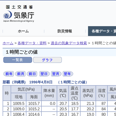
ホーム
防災情報
各種データ・
ホーム
>
各種データ・資料
>
過去の気象データ検索
>
１時間ごとの
１時間ごとの値
那覇（沖縄県) 1996年4月8日 （１時間ごとの値）
露点
露点
露点
露点
気圧(hPa)
気圧(hPa)
気圧(hPa)
気圧(hPa)
風向
風向
風向
風向
降水量
降水量
降水量
降水量
気温
気温
気温
気温
蒸気圧
蒸気圧
蒸気圧
蒸気圧
湿度
湿度
湿度
湿度
時
時
時
時
温度
温度
温度
温度
(mm)
(mm)
(mm)
(mm)
(℃)
(℃)
(℃)
(℃)
(hPa)
(hPa)
(hPa)
(hPa)
(％)
(％)
(％)
(％)
現地
現地
現地
現地
海面
海面
海面
海面
風
風
風
風
(℃)
(℃)
(℃)
(℃)
1
1
1
1
1009.5
1009.5
1009.5
1009.5
1015.7
1015.7
1015.7
1015.7
0.0
0.0
0.0
0.0
20.7
20.7
20.7
20.7
18.5
18.5
18.5
18.5
21.3
21.3
21.3
21.3
87
87
87
87
4
4
4
4
2
2
2
2
1009.0
1009.0
1009.0
1009.0
1015.2
1015.2
1015.2
1015.2
--
--
--
--
20.5
20.5
20.5
20.5
17.7
17.7
17.7
17.7
20.2
20.2
20.2
20.2
84
84
84
84
4
4
4
4
3
3
3
3
1008.4
1008.4
1008.4
1008.4
1014.6
1014.6
1014.6
1014.6
--
--
--
--
20.3
20.3
20.3
20.3
16.7
16.7
16.7
16.7
19.0
19.0
19.0
19.0
80
80
80
80
5
5
5
5