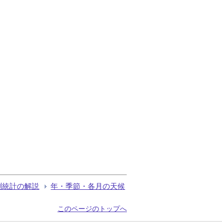
測統計の解説
年・季節・各月の天候
このページのトップへ