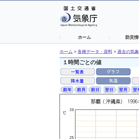
ホーム
防災情
ホーム
>
各種データ・資料
>
過去の気象
１時間ごとの値