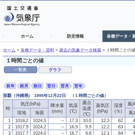
ホーム
防災情報
各種データ・
ホーム
>
各種データ・資料
>
過去の気象データ検索
>
１時間ごとの
１時間ごとの値
那覇（沖縄県) 1995年12月22日 （１時間ごとの値）
露点
気圧(hPa)
風向
降水量
気温
蒸気圧
湿度
時
温度
(mm)
(℃)
(hPa)
(％)
現地
海面
風
(℃)
1
1018.2
1024.5
--
17.3
10.0
12.3
62
4
2
1017.9
1024.2
--
16.9
9.9
12.2
63
4
3
1017.7
1024.0
--
16.7
9.8
12.1
64
4