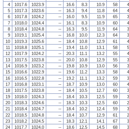
4
1017.6
1023.9
--
16.6
8.3
10.9
58
4
5
1017.3
1023.6
--
16.3
9.4
11.8
64
4
6
1017.8
1024.2
--
16.0
9.5
11.9
65
3
7
1018.0
1024.4
--
16.1
8.3
10.9
60
4
8
1018.4
1024.8
--
16.3
9.5
11.9
64
3
9
1019.1
1025.4
--
16.8
10.0
12.3
64
3
10
1019.3
1025.6
--
18.4
10.8
12.9
61
4
11
1018.8
1025.1
--
19.4
11.0
13.1
58
5
12
1017.9
1024.2
--
20.3
11.1
13.2
55
4
13
1017.5
1023.8
--
20.0
10.8
12.9
55
3
14
1016.9
1023.2
--
19.8
10.9
13.0
56
3
15
1016.6
1022.9
--
19.6
11.2
13.3
58
4
16
1016.5
1022.8
--
19.2
11.1
13.2
59
3
17
1016.8
1023.1
--
18.7
10.9
13.0
60
4
18
1017.5
1023.8
--
18.4
10.5
12.7
60
3
19
1018.0
1024.3
--
18.4
10.3
12.5
59
3
20
1018.3
1024.6
--
18.3
10.3
12.5
60
2
21
1018.4
1024.7
--
18.4
10.2
12.4
59
3
22
1018.5
1024.8
--
18.4
10.7
12.9
61
2
23
1018.2
1024.5
--
18.3
12.1
14.1
67
3
24
1017.7
1024.0
--
18.6
12.5
14.5
68
3