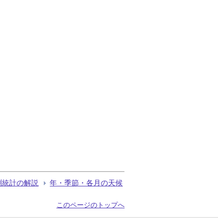
測統計の解説
年・季節・各月の天候
このページのトップへ