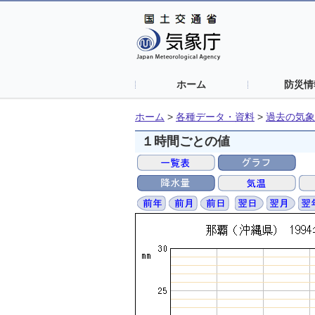
ホーム
防災情
ホーム
>
各種データ・資料
>
過去の気象
１時間ごとの値