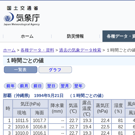
ホーム
防災情報
各種データ・
ホーム
>
各種データ・資料
>
過去の気象データ検索
>
１時間ごとの
１時間ごとの値
那覇（沖縄県) 1994年5月21日 （１時間ごとの値）
露点
気圧(hPa)
風向
降水量
気温
蒸気圧
湿度
時
温度
(mm)
(℃)
(hPa)
(％)
現地
海面
風
(℃)
1
1011.5
1017.7
--
22.7
19.3
22.4
81
4
2
1010.6
1016.8
--
22.7
19.4
22.5
82
6
3
1010.0
1016.1
--
22.7
19.3
22.4
81
5