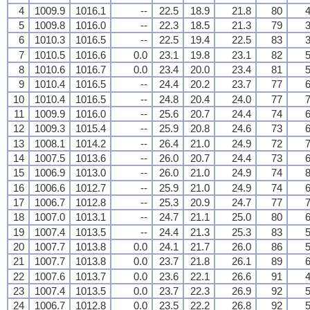
4
1009.9
1016.1
--
22.5
18.9
21.8
80
4
5
1009.8
1016.0
--
22.3
18.5
21.3
79
3
6
1010.3
1016.5
--
22.5
19.4
22.5
83
3
7
1010.5
1016.6
0.0
23.1
19.8
23.1
82
5
8
1010.6
1016.7
0.0
23.4
20.0
23.4
81
5
9
1010.4
1016.5
--
24.4
20.2
23.7
77
6
10
1010.4
1016.5
--
24.8
20.4
24.0
77
7
11
1009.9
1016.0
--
25.6
20.7
24.4
74
6
12
1009.3
1015.4
--
25.9
20.8
24.6
73
6
13
1008.1
1014.2
--
26.4
21.0
24.9
72
7
14
1007.5
1013.6
--
26.0
20.7
24.4
73
6
15
1006.9
1013.0
--
26.0
21.0
24.9
74
8
16
1006.6
1012.7
--
25.9
21.0
24.9
74
6
17
1006.7
1012.8
--
25.3
20.9
24.7
77
7
18
1007.0
1013.1
--
24.7
21.1
25.0
80
6
19
1007.4
1013.5
--
24.4
21.3
25.3
83
5
20
1007.7
1013.8
0.0
24.1
21.7
26.0
86
5
21
1007.7
1013.8
0.0
23.7
21.8
26.1
89
6
22
1007.6
1013.7
0.0
23.6
22.1
26.6
91
4
23
1007.4
1013.5
0.0
23.7
22.3
26.9
92
5
24
1006.7
1012.8
0.0
23.5
22.2
26.8
92
5