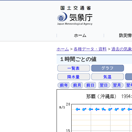
ホーム
防災情
ホーム
>
各種データ・資料
>
過去の気象
１時間ごとの値