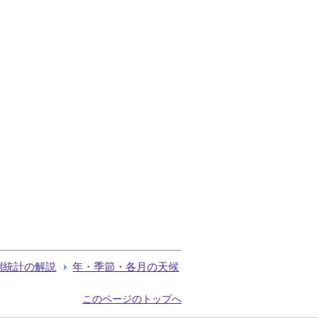
測統計の解説
年・季節・各月の天候
このページのトップへ